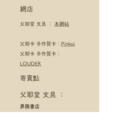
網店
父耶堂 文具 ：
本網站
​父耶卡 手作賀卡：
Pinkoi
父耶卡 手作賀卡：
LOUDER
寄賣點
父耶堂 文具 ：
界限書店
旺角亞皆老街16號旺角商
業大廈20樓A室
星期一至四 1pm - 8pm