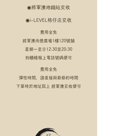
◉
將軍澳地鐵站交收
◉
i-LEVEL格仔店
交收
費用全免
將軍澳尚德廣場1樓120號舖
星期一至日12:30至20:30
​到櫃檯報上電話號碼便可
費用全免
彈性時間，請直接與爺爺約時間
​下單時於地址寫上 將軍澳交收便可