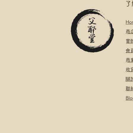
​
Ho
​
商
​
​會
​
​
關
聯
Blo