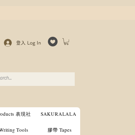
登入 Log In
products 表現社
SAKURALALA
ting Tools
膠帶 Tapes