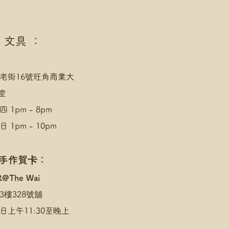
點
 文具 ：
老街16號旺角商業大
室
 1pm - 8pm
 1pm - 10pm
 手作賀卡：
R@The Wai
3樓328號舖
日上午11:30至晚上