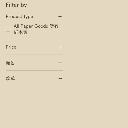
Filter by
Product type
All Paper Goods 所有
紙本類
Price
顏色
HK$5
HK$15
款式
Hawaii ALOHA
Mexico HOLA
水玉吹波波筆記本（天
藍）
水玉吹波波筆記本（粉
紅）