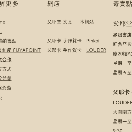
了解更多
網店
寄賣
me
父耶堂 文具 ：
本網站
父耶堂
店
界限書店
實體銷售點
​父耶卡 手作賀卡：
Pinkoi
旺角亞皆
員制度 FUYAPOINT
父耶卡 手作賀卡：
LOUDER
廈20樓A
商業合作
星期一至四
收貨方式
星期五至日
於爺爺
絡爺爺
父耶卡
g
​LOUDE
大圍圍方
星期一至
9:30