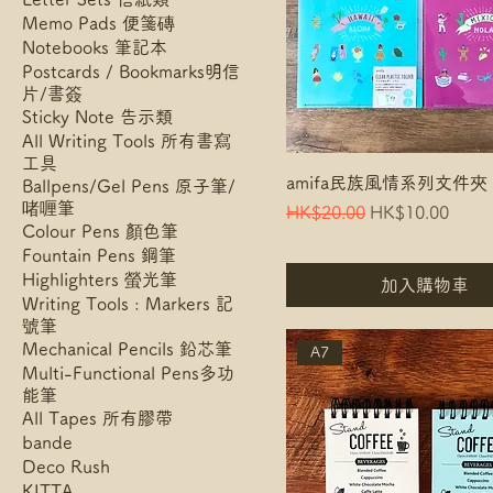
Memo Pads 便箋磚
Notebooks 筆記本
Postcards / Bookmarks明信
片/書簽
Sticky Note 告示類
All Writing Tools 所有書寫
工具
amifa民族風情系列文件夾
Ballpens/Gel Pens 原子筆/
啫喱筆
Regular Price
Sale Price
HK$20.00
HK$10.00
Colour Pens 顏色筆
Fountain Pens 鋼筆
Highlighters 螢光筆
加入購物車
Writing Tools : Markers 記
號筆
Mechanical Pencils 鉛芯筆
A7
Multi-Functional Pens多功
能筆
All Tapes 所有膠帶
bande
Deco Rush
KITTA