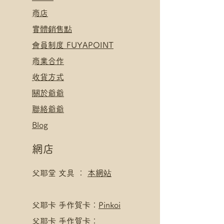
​
商店
​實體銷售點
​會員制度 FUYAPOINT
​
商業合作
​收貨方式
關於爺爺
聯絡爺爺
Blog
網店
父耶堂 文具 ：
本網站
​父耶卡 手作賀卡：
Pinkoi
父耶卡 手作賀卡：