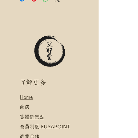
*可補差額送便利店，請下單後聯
*寄送地址請填分區及郵局/智郵站
絡爺爺
名稱(例:將軍澳 / 尚德郵政局)
滿$400 免 順豐速運 自取點/自提
*可補差額送便利店，請下單後聯
櫃 運費
絡爺爺
*寄送地址請填自取點/自提櫃代號
滿$400 免 順豐速運 自取點/自提
*可補差額直送地址，請下單後聯
櫃 運費
絡爺爺
*寄送地址請填自取點/自提櫃代號
.
*可補差額直送地址，請下單後聯
付款方式:
絡爺爺
如選擇 Payme/FPS/AlipayHK付
.
款: 請選【Manual Payment】
付款方式:
​了解更多
下單後把付款憑證發送給爺爺
如選擇 Payme/FPS/AlipayHK付
款: 請選【Manual Payment】
Home
下單後把付款憑證發送給爺爺
​
商店
​實體銷售點
​會員制度 FUYAPOINT
​
商業合作