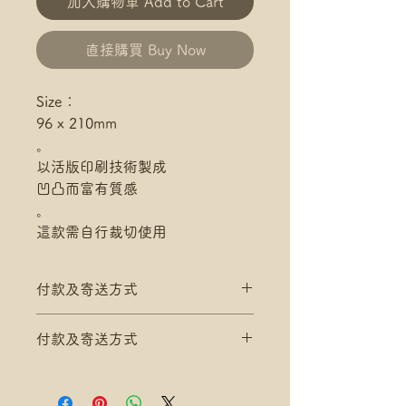
加入購物車 Add to Cart
直接購買 Buy Now
Size：
96 x 210mm
。
以活版印刷技術製成
凹凸而富有質感
。
這款需自行裁切使用
付款及寄送方式
滿$200 免 香港郵政 平郵 運費
付款及寄送方式
滿$300 免 香港郵政 易寄取 運費
*寄送地址請填分區及郵局/智郵站
滿$200 免 香港郵政 平郵 運費
名稱(例:將軍澳 / 尚德郵政局)
滿$300 免 香港郵政 易寄取 運費