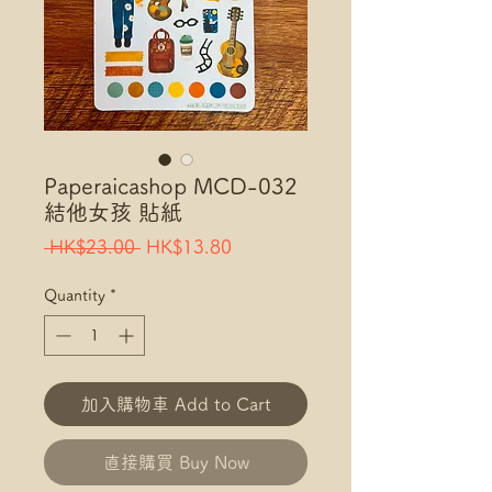
Paperaicashop MCD-032
結他女孩 貼紙
Regular
Sale
 HK$23.00 
HK$13.80
Price
Price
Quantity
*
加入購物車 Add to Cart
直接購買 Buy Now