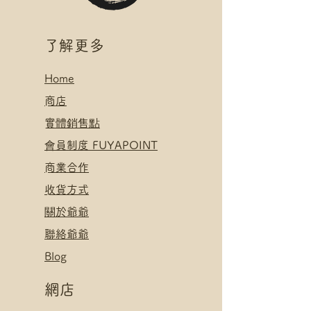
絡爺爺
如選擇 Payme/FPS/AlipayHK付
.
款: 請選【Manual Payment】
付款方式:
​了解更多
下單後把付款憑證發送給爺爺
如選擇 Payme/FPS/AlipayHK付
款: 請選【Manual Payment】
Home
下單後把付款憑證發送給爺爺
​
商店
​實體銷售點
​會員制度 FUYAPOINT
​
商業合作
​收貨方式
關於爺爺
聯絡爺爺
Blog
網店