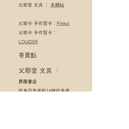
父耶堂 文具 ：
本網站
​父耶卡 手作賀卡：
Pinkoi
父耶卡 手作賀卡：
LOUDER
寄賣點
父耶堂 文具 ：
界限書店
旺角亞皆老街16號旺角商
業大廈20樓A室
星期一至四 1pm - 8pm
星期五至日 1pm - 10pm