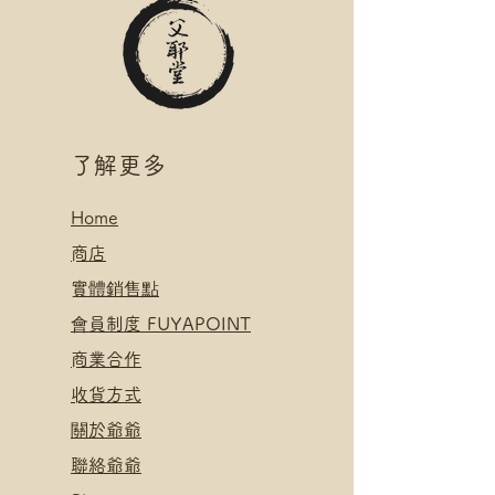
*可補差額直送地址，請下單後聯
櫃 運費
絡爺爺
*寄送地址請填自取點/自提櫃代號
.
*可補差額直送地址，請下單後聯
付款方式:
絡爺爺
如選擇 Payme/FPS/AlipayHK付
.
款: 請選【Manual Payment】
付款方式:
​了解更多
下單後把付款憑證發送給爺爺
如選擇 Payme/FPS/AlipayHK付
款: 請選【Manual Payment】
Home
下單後把付款憑證發送給爺爺
​
商店
​實體銷售點
​會員制度 FUYAPOINT
​
商業合作
​收貨方式
關於爺爺
聯絡爺爺