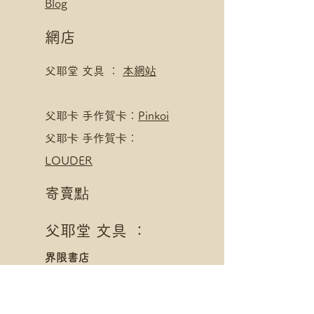
Blog
網店
父耶堂 文具 ：
本網站
​父耶卡 手作賀卡：
Pinkoi
父耶卡 手作賀卡：
LOUDER
寄賣點
父耶堂 文具 ：
界限書店
旺角亞皆老街16號旺角商
業大廈20樓A室