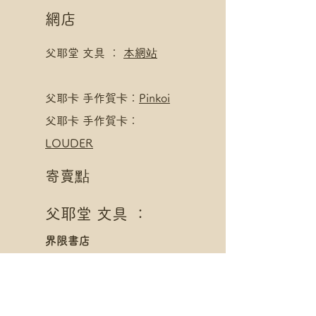
網店
父耶堂 文具 ：
本網站
​父耶卡 手作賀卡：
Pinkoi
父耶卡 手作賀卡：
LOUDER
寄賣點
父耶堂 文具 ：
界限書店
旺角亞皆老街16號旺角商
業大廈20樓A室
星期一至四 1pm - 8pm