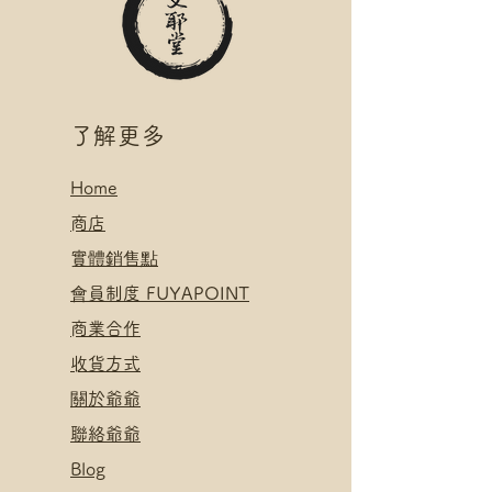
絡爺爺
*寄送地址請填自取點/自提櫃代號
.
*可補差額直送地址，請下單後聯
付款方式:
絡爺爺
如選擇 Payme/FPS/AlipayHK付
.
款: 請選【Manual Payment】
付款方式:
​了解更多
下單後把付款憑證發送給爺爺
如選擇 Payme/FPS/AlipayHK付
款: 請選【Manual Payment】
Home
下單後把付款憑證發送給爺爺
​
商店
​實體銷售點
​會員制度 FUYAPOINT
​
商業合作
​收貨方式
關於爺爺
聯絡爺爺
Blog