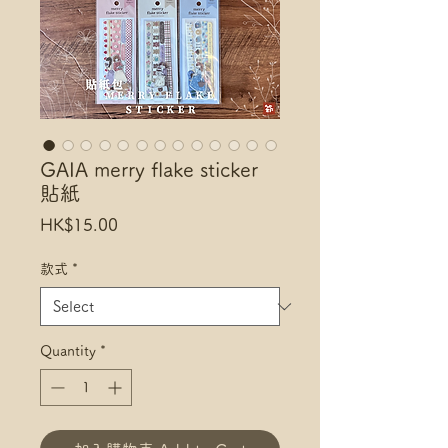
GAIA merry flake sticker
貼紙
Price
HK$15.00
款式
*
Quantity
*