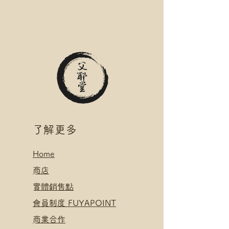
絡爺爺
名稱(例:將軍澳 / 尚德郵政局)
滿$400 免 順豐速運 自取點/自提
*可補差額送便利店，請下單後聯
櫃 運費
絡爺爺
*寄送地址請填自取點/自提櫃代號
滿$400 免 順豐速運 自取點/自提
*可補差額直送地址，請下單後聯
櫃 運費
絡爺爺
*寄送地址請填自取點/自提櫃代號
.
*可補差額直送地址，請下單後聯
付款方式:
絡爺爺
如選擇 Payme/FPS/AlipayHK付
.
款: 請選【Manual Payment】
付款方式:
​了解更多
下單後把付款憑證發送給爺爺
如選擇 Payme/FPS/AlipayHK付
款: 請選【Manual Payment】
Home
下單後把付款憑證發送給爺爺
​
商店
​實體銷售點
​會員制度 FUYAPOINT
​
商業合作