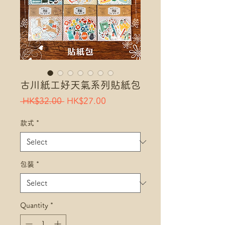
古川紙工好天氣系列貼紙包
Regular
Sale
 HK$32.00 
HK$27.00
Price
Price
款式
*
包裝
*
Quantity
*