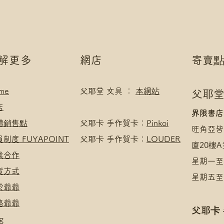
*可補差額直送地
滿$400 免 順豐
.
*寄送地址請填自取
付款方式:
*可補差額直送地
如選擇 Payme/FPS
.
Payment】
付款方式:
了解更多
網店
寄賣
下單後把付款憑證
如選擇 Payme/FPS
Payment】
me
父耶堂 文具 ：
本網站
下單後把付款憑證
父耶堂
店
界限書店
實體銷售點
​父耶卡 手作賀卡：
Pinkoi
旺角亞皆
員制度 FUYAPOINT
父耶卡 手作賀卡：
LOUDER
廈20樓A
商業合作
星期一至四
收貨方式
星期五至日
於爺爺
絡爺爺
父耶卡
g