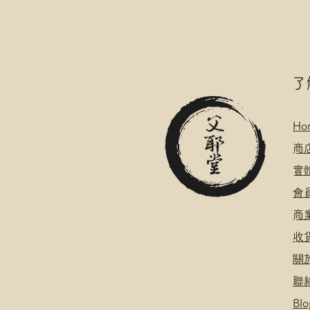
​
Ho
​
商
​
​會
​
​
關
聯
Blo