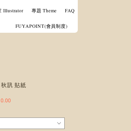
llustrator
專題 Theme
FAQ
FUYAPOINT(會員制度)
an 秋訊 貼紙
ar
Sale
0.00
Price