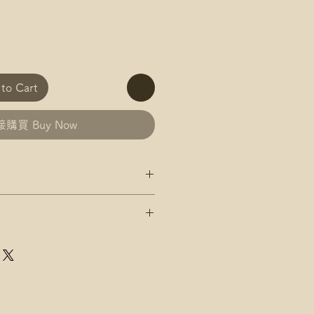
o Cart
購買 Buy Now
政 平郵 運費
郵政 易寄取 運費
及郵局/智郵站名稱(例:將軍澳
政 平郵 運費
郵政 易寄取 運費
店，請下單後聯絡爺爺
及郵局/智郵站名稱(例:將軍澳
速運 自取點/自提櫃 運費
點/自提櫃代號
店，請下單後聯絡爺爺