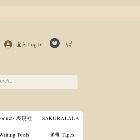
登入 Log In
products 表現社
SAKURALALA
ting Tools
膠帶 Tapes