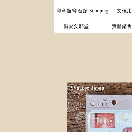
印章類/印台類 Stamping
文儀用品 
關於父耶堂
實體銷售