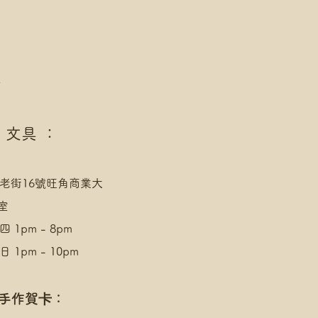
址，請下單後聯絡爺爺
速運 自取點/自提櫃 運費
點/自提櫃代號
址，請下單後聯絡爺爺
/AlipayHK付款: 請選【Manual
點
發送給爺爺
/AlipayHK付款: 請選【Manual
發送給爺爺
 文具 ：
老街16號旺角商業大
室
 1pm - 8pm
 1pm - 10pm
 手作賀卡：