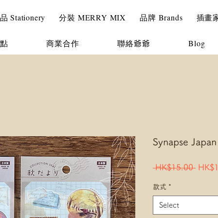
Stationery
分裝 MERRY MIX
品牌 Brands
插畫家 I
點
商業合作
聯絡爺爺
Blog
Synapse Jap
Regul
 HK$15.00 
HK$1
Price
款式
*
Select