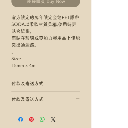
直接購買 Buy Now
官方限定的兔年限定金箔PET膠帶
SODA以柔軟材質見稱,使用時更
貼合紙張。
而貼在玻璃或亞加力膠用品上便能
突出通透感。
。
Size:
15mm x 4m
付款及寄送方式
滿$200 免 香港郵政 平郵 運費
付款及寄送方式
滿$300 免 香港郵政 易寄取 運費
*寄送地址請填分區及郵局/智郵站
滿$200 免 香港郵政 平郵 運費
名稱(例:將軍澳 / 尚德郵政局)
滿$300 免 香港郵政 易寄取 運費
*可補差額送便利店，請下單後聯
*寄送地址請填分區及郵局/智郵站