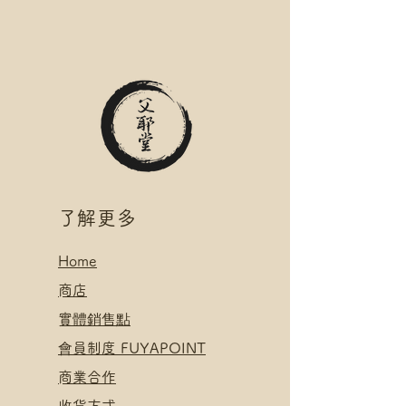
絡爺爺
名稱(例:將軍澳 / 尚德郵政局)
滿$400 免 順豐速運 自取點/自提
*可補差額送便利店，請下單後聯
櫃 運費
絡爺爺
*寄送地址請填自取點/自提櫃代號
滿$400 免 順豐速運 自取點/自提
*可補差額直送地址，請下單後聯
櫃 運費
絡爺爺
*寄送地址請填自取點/自提櫃代號
.
*可補差額直送地址，請下單後聯
付款方式:
絡爺爺
如選擇 Payme/FPS/AlipayHK付
.
款: 請選【Manual Payment】
付款方式:
​了解更多
下單後把付款憑證發送給爺爺
如選擇 Payme/FPS/AlipayHK付
款: 請選【Manual Payment】
Home
下單後把付款憑證發送給爺爺
​
商店
​實體銷售點
​會員制度 FUYAPOINT
​
商業合作