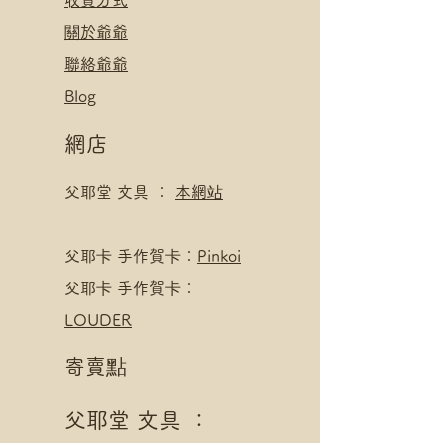
​收貨方式
關於爺爺
聯絡爺爺
Blog
網店
父耶堂 文具 ：
本網站
​父耶卡 手作賀卡：
Pinkoi
父耶卡 手作賀卡：
LOUDER
寄賣點
父耶堂 文具 ：