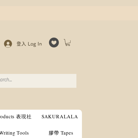
登入 Log In
products 表現社
SAKURALALA
ting Tools
膠帶 Tapes