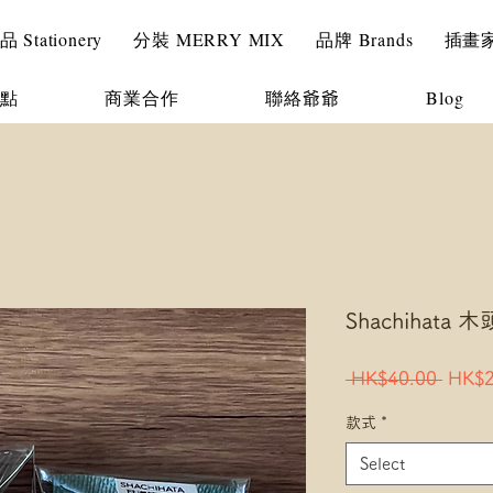
Stationery
分裝 MERRY MIX
品牌 Brands
插畫家 I
點
商業合作
聯絡爺爺
Blog
Shachihata 
Regul
 HK$40.00 
HK$2
Price
款式
*
Select