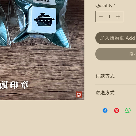
Quantity
*
加入購物車 Add t
直接
付款方式
付款方式:
寄送方式
如選擇 Payme/FPS
Payment】
滿$200 免 香港郵
下單後把付款憑證
滿$300 免 香港
*寄送地址請填分區
/ 尚德郵政局)