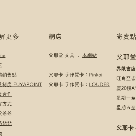
*可補差額送便利
滿$400 免 順豐
*寄送地址請填自取
*可補差額直送地
了解更多
網店
寄賣
me
父耶堂 文具 ：
本網站
父耶堂
店
界限書店
實體銷售點
​父耶卡 手作賀卡：
Pinkoi
旺角亞皆
員制度 FUYAPOINT
父耶卡 手作賀卡：
LOUDER
廈20樓A
商業合作
星期一至四
收貨方式
星期五至日
於爺爺
絡爺爺
父耶卡
g