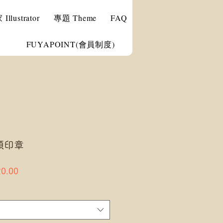
llustrator
專題 Theme
FAQ
FUYAPOINT(會員制度)
木頭印章
ar
Sale
0.00
Price