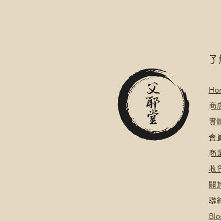
​
Ho
​
商
​
​會
​
​
關
聯
Blo