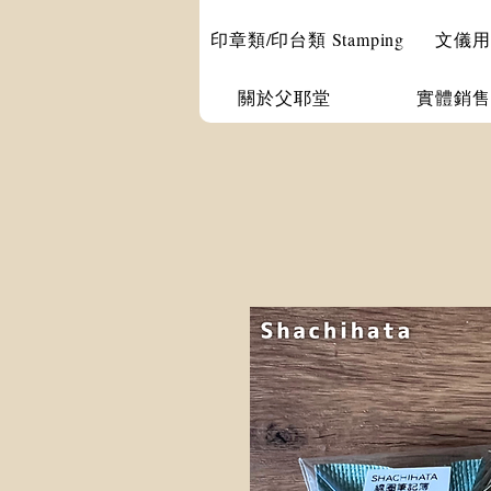
印章類/印台類 Stamping
文儀用品 
關於父耶堂
實體銷售