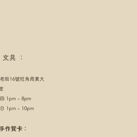
店，請下單後聯絡爺爺
速運 自取點/自提櫃 運費
點/自提櫃代號
址，請下單後聯絡爺爺
點
 文具 ：
老街16號旺角商業大
室
 1pm - 8pm
 1pm - 10pm
 手作賀卡：