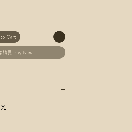
o Cart
購買 Buy Now
/AlipayHK付款: 請選【Manual
政 平郵 運費
發送給爺爺
郵政 易寄取 運費
及郵局/智郵站名稱(例:將軍澳