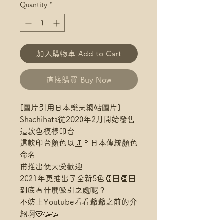
Quantity
*
加入購物車 Add to Cart
直接購買 Buy Now
[圖片引用日本樂天網站圖片]
Shachihata從2020年2月開始發售
這款色模樣印台
這款印台顏色以🇯🇵日本傳統顏色
命名
甫推出便大受歡迎
2021年更推出了全新5色👏🏻👏🏻
到底有什麼吸引之處呢？
不妨上Youtube看看爺爺之前的介
紹啊🙈🥳🥳