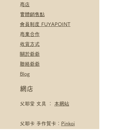
​
商店
​實體銷售點
​會員制度 FUYAPOINT
​
商業合作
​收貨方式
關於爺爺
聯絡爺爺
Blog
網店
父耶堂 文具 ：
本網站
​父耶卡 手作賀卡：
Pinkoi
父耶卡 手作賀卡：