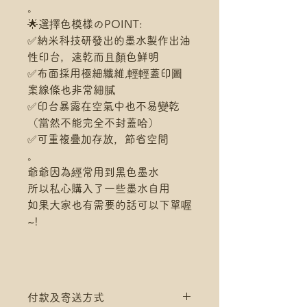
。
🌟選擇色模樣のPOINT:
✅納米科技研發出的墨水製作出油
性印台，速乾而且顏色鮮明
✅布面採用極細纖維,輕輕蓋印圖
案線條也非常細膩
✅印台暴露在空氣中也不易變乾
（當然不能完全不封蓋哈）
✅可重複疊加存放，節省空間
。
爺爺因為經常用到黑色墨水
所以私心購入了一些墨水自用
如果大家也有需要的話可以下單喔
~!
付款及寄送方式