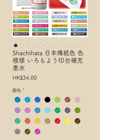
Shachihata 日本傳統色 色
模樣 いろもよう印台補充
墨水
Price
HK$34.00
顏色
*