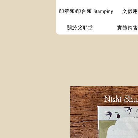
印章類/印台類 Stamping
文儀用品 
關於父耶堂
實體銷售