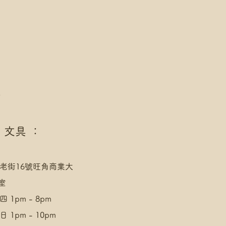
點/自提櫃代號
址，請下單後聯絡爺爺
/AlipayHK付款: 請選【Manual
發送給爺爺
/AlipayHK付款: 請選【Manual
發送給爺爺
點
 文具 ：
老街16號旺角商業大
室
 1pm - 8pm
 1pm - 10pm