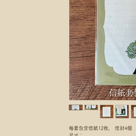
每套包含信紙12枚， 信封4個
尺寸：