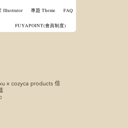
llustrator
專題 Theme
FAQ
FUYAPOINT(會員制度)
u x cozyca products 信
蔭
0