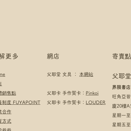
*寄送地址請填自取
付款方式:
*可補差額直送地
如選擇 Payme/FPS
.
Payment】
付款方式:
下單後把付款憑證
如選擇 Payme/FPS
Payment】
下單後把付款憑證
了解更多
網店
寄賣
me
父耶堂 文具 ：
本網站
父耶堂
店
界限書店
實體銷售點
​父耶卡 手作賀卡：
Pinkoi
旺角亞皆
員制度 FUYAPOINT
父耶卡 手作賀卡：
LOUDER
廈20樓A
商業合作
星期一至四
收貨方式
星期五至日
於爺爺