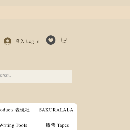
登入 Log In
products 表現社
SAKURALALA
ting Tools
膠帶 Tapes