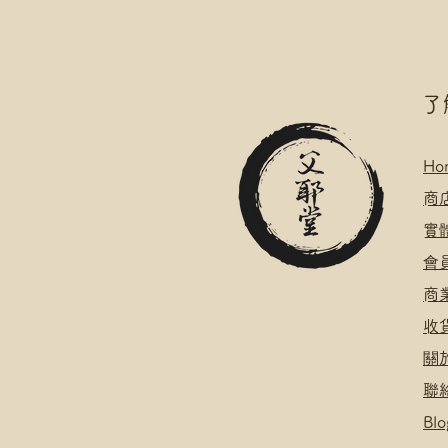
​
Ho
​
商
​
​會
​
​
關
聯
Blo