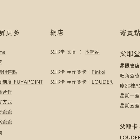
了解更多
網店
寄賣
me
父耶堂 文具 ：
本網站
父耶堂
店
界限書店
實體銷售點
​父耶卡 手作賀卡：
Pinkoi
旺角亞皆
員制度 FUYAPOINT
父耶卡 手作賀卡：
LOUDER
廈20樓A
商業合作
星期一至四
收貨方式
星期五至日
於爺爺
絡爺爺
父耶卡
g
​LOUDE