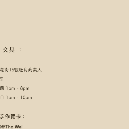
點
 文具 ：
老街16號旺角商業大
室
 1pm - 8pm
 1pm - 10pm
 手作賀卡：
R@The Wai