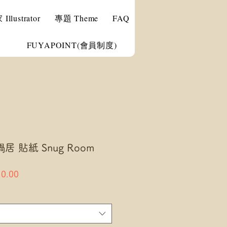
llustrator
專題 Theme
FAQ
FUYAPOINT(會員制度)
蝸居 貼紙 Snug Room
ar
Sale
0.00
Price