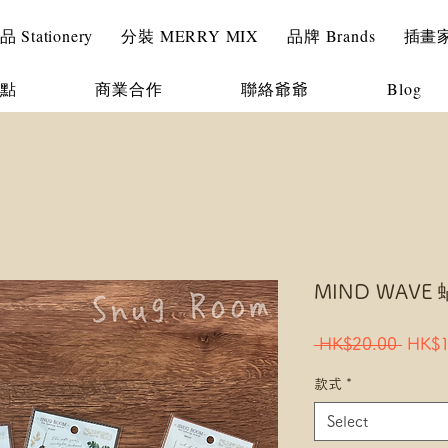
Stationery
分裝 MERRY MIX
品牌 Brands
插畫家 I
點
商業合作
聯絡爺爺
Blog
MIND WAVE 
Regul
 HK$20.00 
HK$1
Price
款式
*
Select