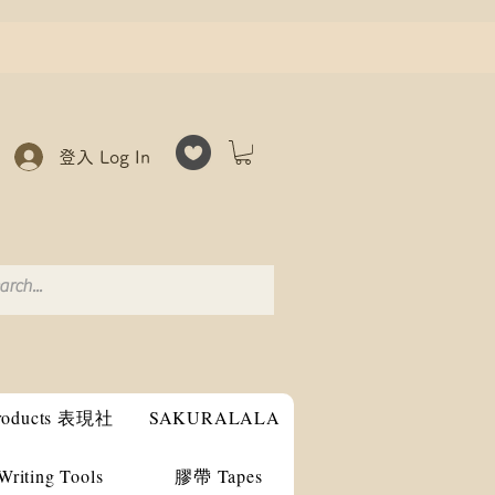
登入 Log In
products 表現社
SAKURALALA
ting Tools
膠帶 Tapes