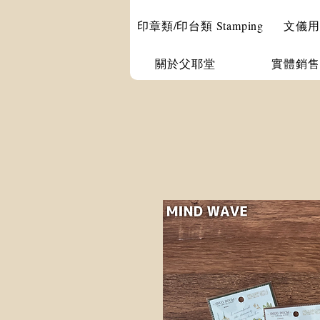
印章類/印台類 Stamping
文儀用品 
關於父耶堂
實體銷售