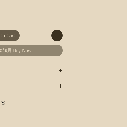
o Cart
購買 Buy Now
政 平郵 運費
郵政 易寄取 運費
及郵局/智郵站名稱(例:將軍澳
政 平郵 運費
郵政 易寄取 運費
店，請下單後聯絡爺爺
及郵局/智郵站名稱(例:將軍澳
速運 自取點/自提櫃 運費
點/自提櫃代號
店，請下單後聯絡爺爺