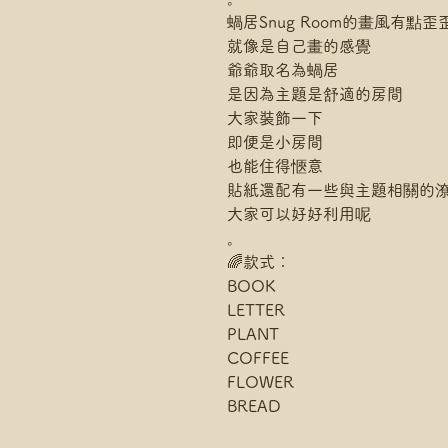
蝸居Snug Room的畫風有點歪
就像是自己畫的感覺
爺爺取名為蝸居
是因為主題是舒適的房間
大家裝飾一下
即便是小房間
也能住得愜意
貼紙還配有一些與主題相關的
大家可以好好利用呢
。
🌈款式：
BOOK
LETTER
PLANT
COFFEE
FLOWER
BREAD