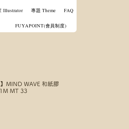
llustrator
專題 Theme
FAQ
FUYAPOINT(會員制度)
X】MIND WAVE 和紙膠
M MT 33