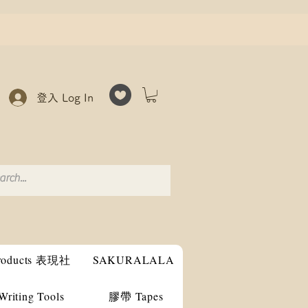
登入 Log In
products 表現社
SAKURALALA
ting Tools
膠帶 Tapes