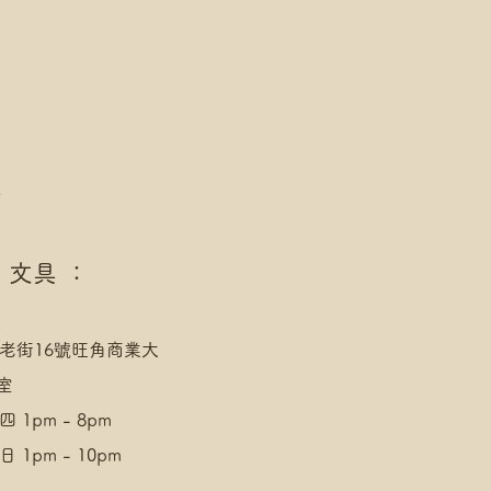
址，請下單後聯絡爺爺
/AlipayHK付款: 請選【Manual
發送給爺爺
/AlipayHK付款: 請選【Manual
發送給爺爺
點
 文具 ：
老街16號旺角商業大
室
 1pm - 8pm
 1pm - 10pm