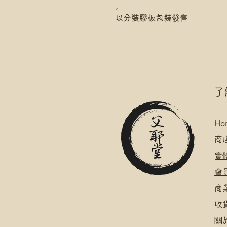
。
以分裝膠板包裝發售
​
Ho
​
商
​
​會
​
​
關