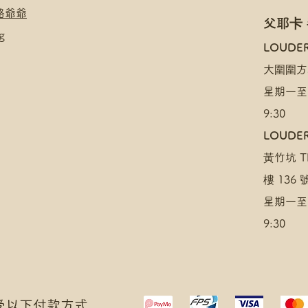
絡爺爺
父耶卡
g
​LOUDE
大圍圍方
星期一至
9:30
LOUDER
黃竹坑 TH
樓 136
星期一至
9:30
 接受以下付款方式