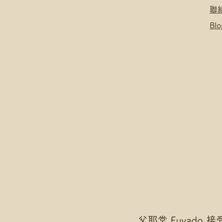
聯
Blo
父耶堂 Fuyado