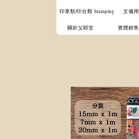
印章類/印台類 Stamping
文儀用品 
關於父耶堂
實體銷售