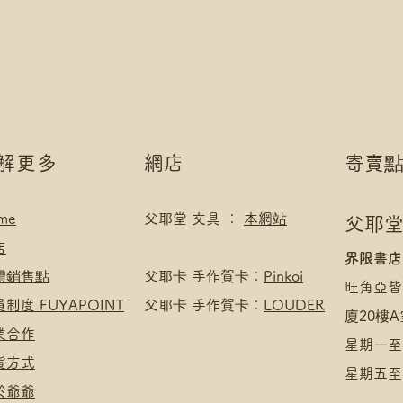
*可補差額直送地
如選擇 Payme/FPS
.
Payment】
付款方式:
下單後把付款憑證
如選擇 Payme/FPS
Payment】
下單後把付款憑證
了解更多
網店
寄賣
me
父耶堂 文具 ：
本網站
父耶堂
店
界限書店
實體銷售點
​父耶卡 手作賀卡：
Pinkoi
旺角亞皆
員制度 FUYAPOINT
父耶卡 手作賀卡：
LOUDER
廈20樓A
商業合作
星期一至四
收貨方式
星期五至日
於爺爺