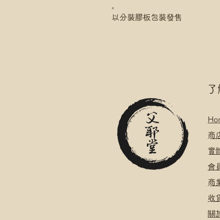
。
以分裝膠板包裝發售
​
Ho
​
商
​
​會
​
​
關