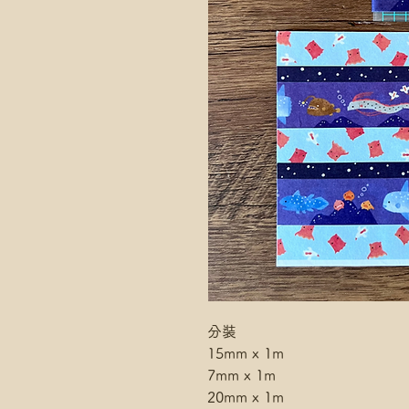
分裝
15mm x 1m
7mm x 1m
20mm x 1m