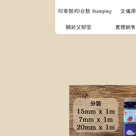
印章類/印台類 Stamping
文儀用品 
關於父耶堂
實體銷售