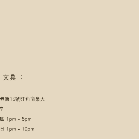
址，請下單後聯絡爺爺
/AlipayHK付款: 請選【Manual
發送給爺爺
/AlipayHK付款: 請選【Manual
發送給爺爺
點
 文具 ：
老街16號旺角商業大
室
 1pm - 8pm
 1pm - 10pm