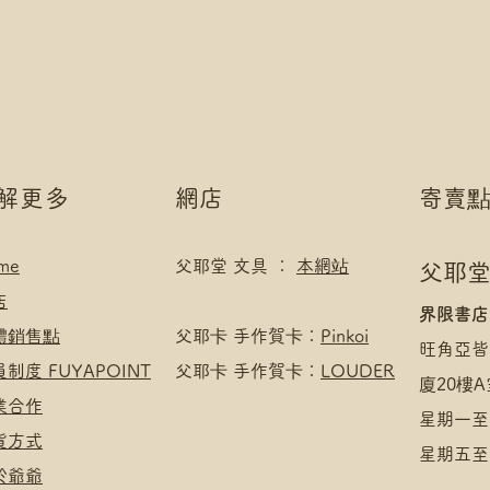
*可補差額直送地
如選擇 Payme/FPS
.
Payment】
付款方式:
下單後把付款憑證
如選擇 Payme/FPS
Payment】
下單後把付款憑證
了解更多
網店
寄賣
me
父耶堂 文具 ：
本網站
父耶堂
店
界限書店
實體銷售點
​父耶卡 手作賀卡：
Pinkoi
旺角亞皆
員制度 FUYAPOINT
父耶卡 手作賀卡：
LOUDER
廈20樓A
商業合作
星期一至四
收貨方式
星期五至日
於爺爺