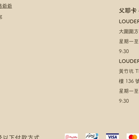
絡爺爺
父耶卡
g
​LOUDE
大圍圍方
星期一至
9:30
LOUDER
黃竹坑 TH
樓 136
星期一至
9:30
 接受以下付款方式