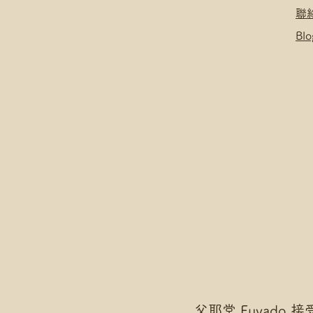
聯
Blo
父耶堂 Fuyado