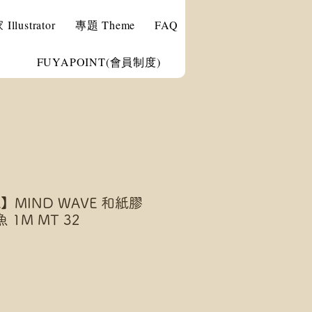
llustrator
專題 Theme
FAQ
FUYAPOINT(會員制度)
X】MIND WAVE 和紙膠
1M MT 32