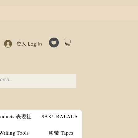
登入 Log In
products 表現社
SAKURALALA
ting Tools
膠帶 Tapes