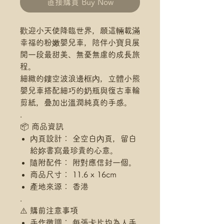
直接購買 Buy Now
歡迎小天使降臨世界，願這輛載滿
幸福的粉嫩嬰兒車，陪伴小寶貝展
開一段最甜美、無憂無慮的成長旅
程。
細緻的鏤空波浪邊框內，立體小熊
嬰兒車搭配細巧的奶瓶與復古車輪
剪紙，疊加出溫潤純真的手感。
.
📦 商品資訊
內頁設計： 全空白內頁，留白
給妳書寫最珍貴的心意。
隨附配件： 附對應信封一個。
商品尺寸： 11.6 x 16cm
產地來源： 香港
.
⚠️ 購前注意事項
手作微調： 每張卡片均為人手