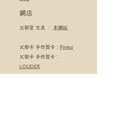
網店
父耶堂 文具 ：
本網站
​父耶卡 手作賀卡：
Pinkoi
父耶卡 手作賀卡：
LOUDER
寄賣點
父耶堂 文具 ：
界限書店
旺角亞皆老街16號旺角商
業大廈20樓A室