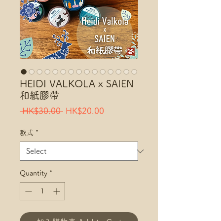
HEIDI VALKOLA x SAIEN
和紙膠帶
Regular
Sale
 HK$30.00 
HK$20.00
Price
Price
款式
*
Quantity
*