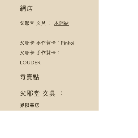
網店
父耶堂 文具 ：
本網站
​父耶卡 手作賀卡：
Pinkoi
父耶卡 手作賀卡：
LOUDER
寄賣點
父耶堂 文具 ：
界限書店
旺角亞皆老街16號旺角商
業大廈20樓A室
星期一至四 1pm - 8pm