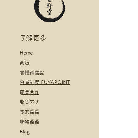
絡爺爺
*寄送地址請填自取點/自提櫃代號
.
*可補差額直送地址，請下單後聯
付款方式:
絡爺爺
如選擇 Payme/FPS/AlipayHK付
.
款: 請選【Manual Payment】
付款方式:
​了解更多
下單後把付款憑證發送給爺爺
如選擇 Payme/FPS/AlipayHK付
款: 請選【Manual Payment】
Home
下單後把付款憑證發送給爺爺
​
商店
​實體銷售點
​會員制度 FUYAPOINT
​
商業合作
​收貨方式
關於爺爺
聯絡爺爺
Blog