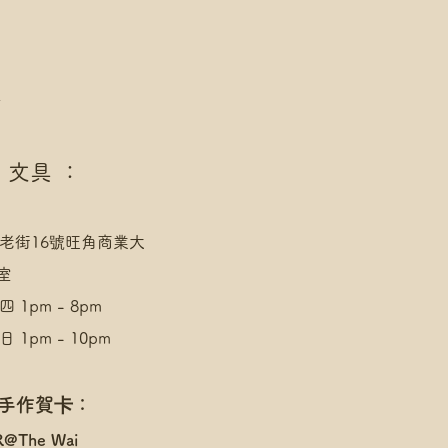
點
 文具 ：
老街16號旺角商業大
室
 1pm - 8pm
 1pm - 10pm
 手作賀卡：
R@The Wai