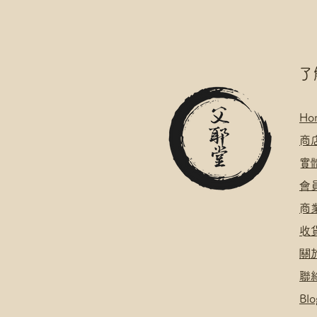
​
Ho
​
商
​
​會
​
​
關
聯
Blo