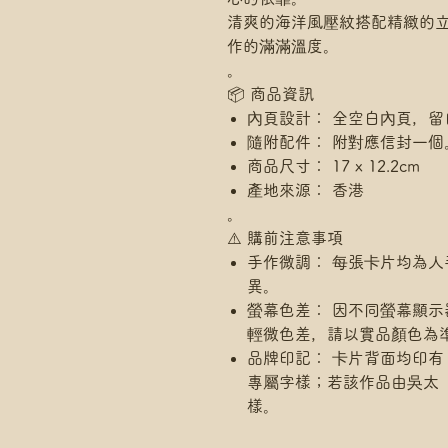
清爽的海洋風壓紋搭配精緻的
作的滿滿溫度。
。
📦 商品資訊
內頁設計： 全空白內頁，
隨附配件： 附對應信封一個
商品尺寸： 17 x 12.2cm
產地來源： 香港
。
⚠️ 購前注意事項
手作微調： 每張卡片均為
異。
螢幕色差： 因不同螢幕顯
輕微色差，請以實品顏色為
品牌印記： 卡片背面均印有「Han
專屬字樣；若該作品由吳太
樣。