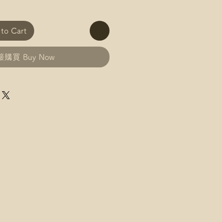
o Cart
購買 Buy Now