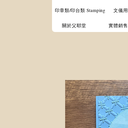
印章類/印台類 Stamping
文儀用品 
關於父耶堂
實體銷售