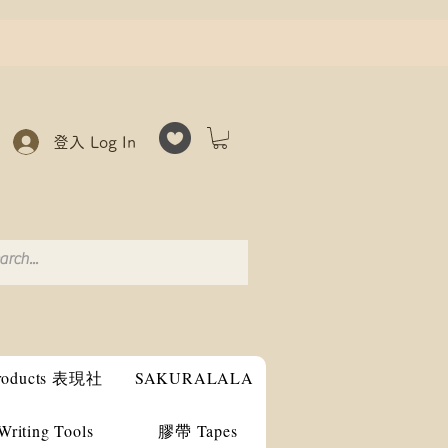
登入 Log In
products 表現社
SAKURALALA
ting Tools
膠帶 Tapes