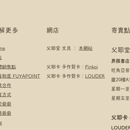
了解更多
網店
寄賣
me
父耶堂 文具 ：
本網站
父耶堂
店
界限書店
實體銷售點
​父耶卡 手作賀卡：
Pinkoi
旺角亞皆
員制度 FUYAPOINT
父耶卡 手作賀卡：
LOUDER
廈20樓A
商業合作
星期一至四
收貨方式
星期五至日
於爺爺
絡爺爺
父耶卡
g
​LOUDE