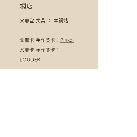
網店
父耶堂 文具 ：
本網站
​父耶卡 手作賀卡：
Pinkoi
父耶卡 手作賀卡：
LOUDER
寄賣點
父耶堂 文具 ：
界限書店
旺角亞皆老街16號旺角商
業大廈20樓A室
星期一至四 1pm - 8pm