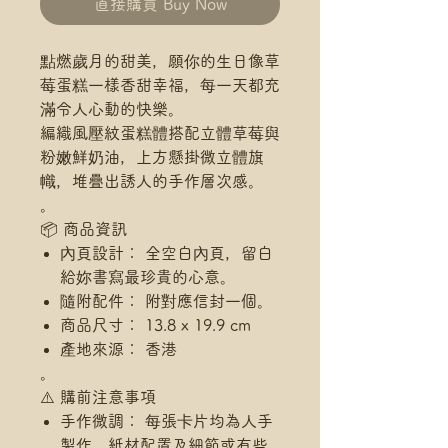
直接購買 Buy Now
點燃歲月的甜美，願你的生日像草
莓蛋糕一樣香甜幸福，每一天都充
滿令人心動的快樂。
編織風壓紋蛋糕體搭配立體草莓與
粉嫩鮮奶油，上方懸掛微立體旗
幟，堆疊出誘人的手作層次感。
。
📦 商品資訊
內頁設計： 全空白內頁，留白
給妳書寫最珍貴的心意。
隨附配件： 附對應信封一個。
商品尺寸： 13.8 x 19.9 cm
產地來源： 香港
。
⚠️ 購前注意事項
手作微調： 每張卡片均為人手
製作，紙材配置及細節或有些