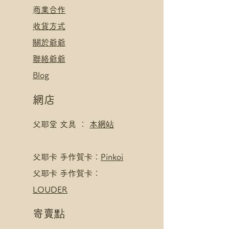
​
商業合作
​收貨方式
關於爺爺
聯絡爺爺
Blog
網店
父耶堂 文具 ：
本網站
​父耶卡 手作賀卡：
Pinkoi
父耶卡 手作賀卡：
LOUDER
寄賣點