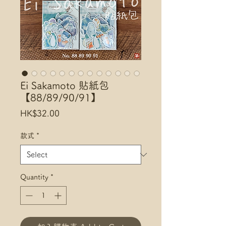
Ei Sakamoto 貼紙包
【88/89/90/91】
Price
HK$32.00
款式
*
Quantity
*