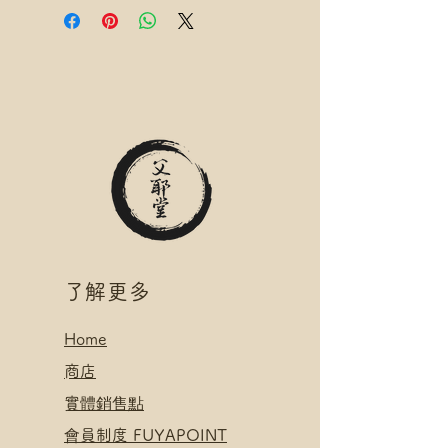
名稱(例:將軍澳 / 尚德郵政局)
滿$300 免 香港郵政 易寄取 運費
*可補差額送便利店，請下單後聯
*寄送地址請填分區及郵局/智郵站
絡爺爺
名稱(例:將軍澳 / 尚德郵政局)
滿$400 免 順豐速運 自取點/自提
*可補差額送便利店，請下單後聯
櫃 運費
絡爺爺
*寄送地址請填自取點/自提櫃代號
滿$400 免 順豐速運 自取點/自提
*可補差額直送地址，請下單後聯
櫃 運費
絡爺爺
*寄送地址請填自取點/自提櫃代號
.
*可補差額直送地址，請下單後聯
付款方式:
絡爺爺
如選擇 Payme/FPS/AlipayHK付
.
款: 請選【Manual Payment】
付款方式:
​了解更多
下單後把付款憑證發送給爺爺
如選擇 Payme/FPS/AlipayHK付
款: 請選【Manual Payment】
Home
下單後把付款憑證發送給爺爺
​
商店
​實體銷售點
​會員制度 FUYAPOINT