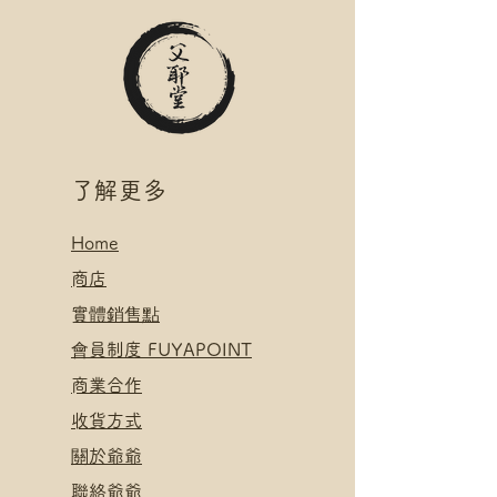
絡爺爺
滿$400 免 順豐速運 自取點/自提
櫃 運費
*寄送地址請填自取點/自提櫃代號
*可補差額直送地址，請下單後聯
絡爺爺
​了解更多
Home
​
商店
​實體銷售點
​會員制度 FUYAPOINT
​
商業合作
​收貨方式
關於爺爺
聯絡爺爺