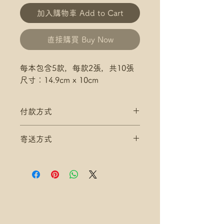
加入購物車 Add to Cart
直接購買 Buy Now
每本包含5款，每款2張，共10張
尺寸：14.9cm x 10cm
付款方式
付款方式:
寄送方式
如選擇 Payme/FPS/AlipayHK付
款: 請選【Manual Payment】
滿$200 免 香港郵政 平郵 運費
下單後把付款憑證發送給爺爺
滿$300 免 香港郵政 易寄取 運費
*寄送地址請填分區及郵局/智郵站
名稱(例:將軍澳 / 尚德郵政局)
*可補差額送便利店，請下單後聯