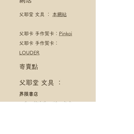
網店
父耶堂 文具 ：
本網站
​父耶卡 手作賀卡：
Pinkoi
父耶卡 手作賀卡：
LOUDER
寄賣點
父耶堂 文具 ：
界限書店
旺角亞皆老街16號旺角商
業大廈20樓A室
星期一至四 1pm - 8pm
星期五至日 1pm - 10pm