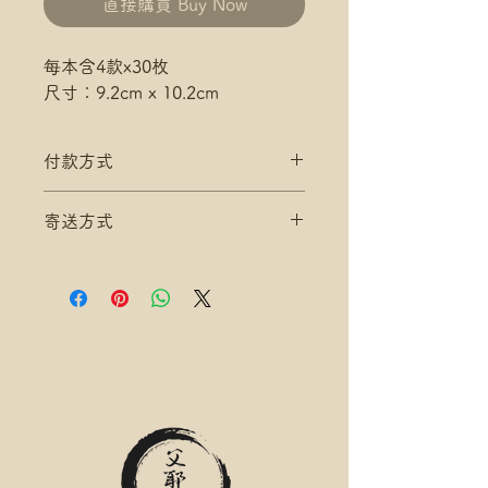
直接購買 Buy Now
每本含4款x30枚
尺寸：9.2cm x 10.2cm
付款方式
付款方式:
寄送方式
如選擇 Payme/FPS/AlipayHK付
款: 請選【Manual Payment】
滿$200 免 香港郵政 平郵 運費
下單後把付款憑證發送給爺爺
滿$300 免 香港郵政 易寄取 運費
*寄送地址請填分區及郵局/智郵站
名稱(例:將軍澳 / 尚德郵政局)
*可補差額送便利店，請下單後聯
絡爺爺
滿$400 免 順豐速運 自取點/自提