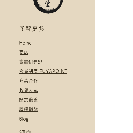
櫃 運費
*寄送地址請填自取點/自提櫃代號
*可補差額直送地址，請下單後聯
絡爺爺
​了解更多
Home
​
商店
​實體銷售點
​會員制度 FUYAPOINT
​
商業合作
​收貨方式
關於爺爺
聯絡爺爺
Blog