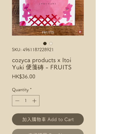
SKU: 4961187228921
cozyca products x Itoi
Yuki 便箋磚 - FRUITS
Price
HK$36.00
Quantity
*
加入購物車 Add to Cart