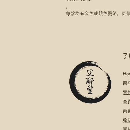
。
每款均有金色或銀色燙箔，更
​
Ho
​
商
​
​會
​
​
關