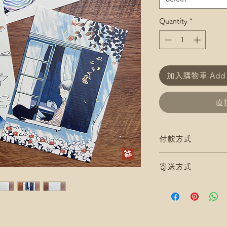
Quantity
*
加入購物車 Add t
直接
付款方式
付款方式:
寄送方式
如選擇 Payme/FPS
Payment】
滿$200 免 香港郵
下單後把付款憑證
滿$300 免 香港
*寄送地址請填分區