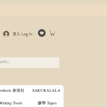
登入 Log In
products 表現社
SAKURALALA
ting Tools
膠帶 Tapes