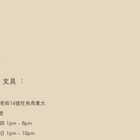
店，請下單後聯絡爺爺
速運 自取點/自提櫃 運費
點/自提櫃代號
址，請下單後聯絡爺爺
點
 文具 ：
老街16號旺角商業大
室
 1pm - 8pm
 1pm - 10pm