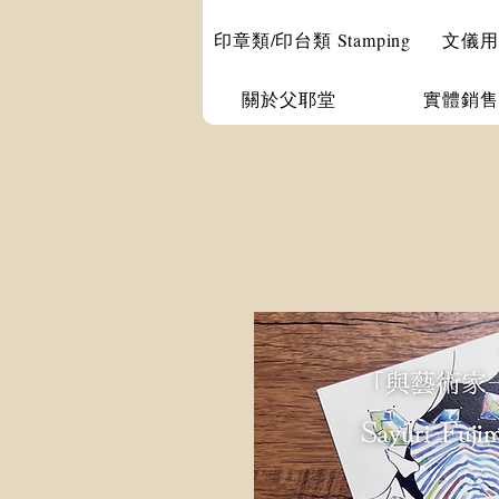
印章類/印台類 Stamping
文儀用品 
關於父耶堂
實體銷售