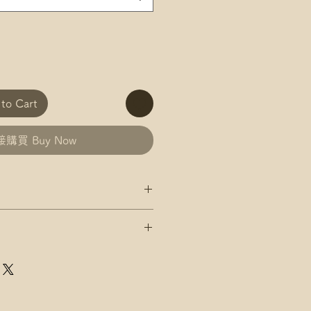
o Cart
購買 Buy Now
/AlipayHK付款: 請選【Manual
政 平郵 運費
發送給爺爺
郵政 易寄取 運費
及郵局/智郵站名稱(例:將軍澳