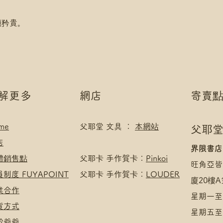
/ 尚德郵政局)
*可補差額送便利
顯矜貴。
滿$400 免 順豐
*寄送地址請填自取
*可補差額直送地
了解更多
網店
寄賣
me
父耶堂 文具 ：
本網站
父耶堂
店
界限書店
實體銷售點
​父耶卡 手作賀卡：
Pinkoi
旺角亞皆
員制度 FUYAPOINT
父耶卡 手作賀卡：
LOUDER
廈20樓A
商業合作
星期一至四
收貨方式
星期五至日
於爺爺