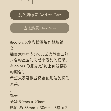
加入購物車 Add to Cart
直接購買 Buy Now
&colors以水彩插圖製作紙類雜
貨。
插畫家ゆゆう(Yuyuu)喜歡畫五顏
六色的星空和聞起來香甜的糖果。
& colors 的意思是"加上你最喜歡
的顏色”。
希望大家喜歡並反覆使用這品牌的
文具。
。
Size:
便箋 90mm x 90mm
貼紙 約 35mm x 30mm，5款 x 2