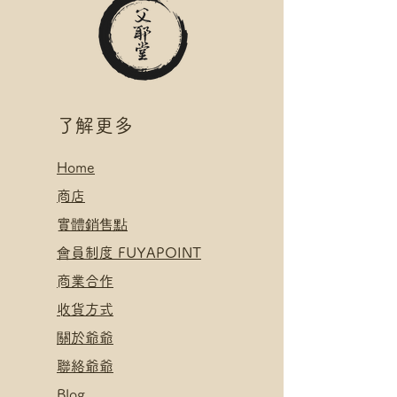
*可補差額直送地址，請下單後聯
櫃 運費
絡爺爺
*寄送地址請填自取點/自提櫃代號
.
*可補差額直送地址，請下單後聯
付款方式:
絡爺爺
如選擇 Payme/FPS/AlipayHK付
.
款: 請選【Manual Payment】
付款方式:
​了解更多
下單後把付款憑證發送給爺爺
如選擇 Payme/FPS/AlipayHK付
款: 請選【Manual Payment】
Home
下單後把付款憑證發送給爺爺
​
商店
​實體銷售點
​會員制度 FUYAPOINT
​
商業合作
​收貨方式
關於爺爺
聯絡爺爺
Blog