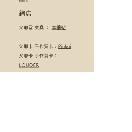
網店
父耶堂 文具 ：
本網站
​父耶卡 手作賀卡：
Pinkoi
父耶卡 手作賀卡：
LOUDER
寄賣點
父耶堂 文具 ：
界限書店
旺角亞皆老街16號旺角商
業大廈20樓A室