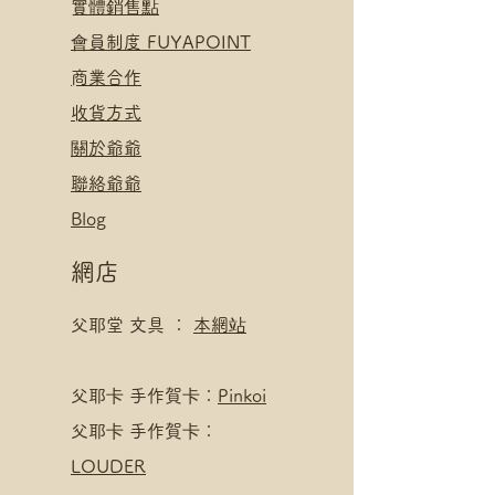
​實體銷售點
​會員制度 FUYAPOINT
​
商業合作
​收貨方式
關於爺爺
聯絡爺爺
Blog
網店
父耶堂 文具 ：
本網站
​父耶卡 手作賀卡：
Pinkoi
父耶卡 手作賀卡：
LOUDER