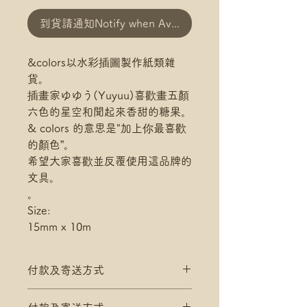
到貨請通知Notify when Available
&colors以水彩插圖製作紙類雜
貨。
插畫家ゆゆう(Yuyuu)喜歡畫五顏
六色的星空和聞起來香甜的糖果。
& colors 的意思是"加上你最喜歡
的顏色”。
希望大家喜歡並反覆使用這品牌的
文具。
。
Size:
15mm x 10m
付款及寄送方式
滿$200 免 香港郵政 平郵 運費