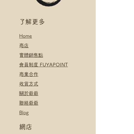
付款方式:
絡爺爺
如選擇 Payme/FPS/AlipayHK付
.
款: 請選【Manual Payment】
付款方式:
​了解更多
下單後把付款憑證發送給爺爺
如選擇 Payme/FPS/AlipayHK付
款: 請選【Manual Payment】
Home
下單後把付款憑證發送給爺爺
​
商店
​實體銷售點
​會員制度 FUYAPOINT
​
商業合作
​收貨方式
關於爺爺
聯絡爺爺
Blog
網店