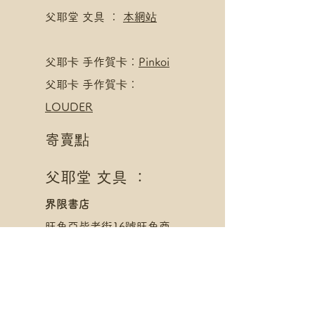
父耶堂 文具 ：
本網站
​父耶卡 手作賀卡：
Pinkoi
父耶卡 手作賀卡：
LOUDER
寄賣點
父耶堂 文具 ：
界限書店
旺角亞皆老街16號旺角商
業大廈20樓A室
星期一至四 1pm - 8pm
星期五至日 1pm - 10pm