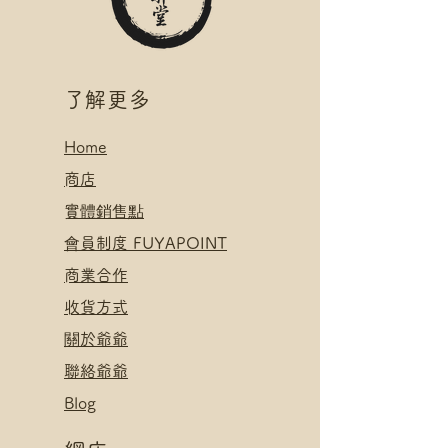
.
*可補差額直送地址，請下單後聯
付款方式:
絡爺爺
如選擇 Payme/FPS/AlipayHK付
.
款: 請選【Manual Payment】
付款方式:
​了解更多
下單後把付款憑證發送給爺爺
如選擇 Payme/FPS/AlipayHK付
款: 請選【Manual Payment】
Home
下單後把付款憑證發送給爺爺
​
商店
​實體銷售點
​會員制度 FUYAPOINT
​
商業合作
​收貨方式
關於爺爺
聯絡爺爺
Blog