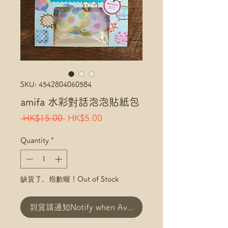
SKU: 4542804060584
amifa 水彩對話泡泡貼紙包
Regular
Sale
 HK$15.00 
HK$5.00
Price
Price
Quantity
*
缺貨了，抱歉喔！Out of Stock
到貨請通知Notify when Available