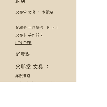
網店
父耶堂 文具 ：
本網站
​父耶卡 手作賀卡：
Pinkoi
父耶卡 手作賀卡：
LOUDER
寄賣點
父耶堂 文具 ：
界限書店
旺角亞皆老街16號旺角商
業大廈20樓A室
星期一至四 1pm - 8pm
星期五至日 1pm - 10pm