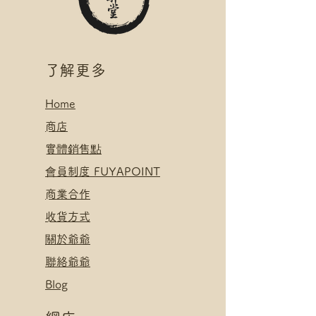
.
*可補差額直送地址，請下單後聯
付款方式:
絡爺爺
如選擇 Payme/FPS/AlipayHK付
.
款: 請選【Manual Payment】
付款方式:
​了解更多
下單後把付款憑證發送給爺爺
如選擇 Payme/FPS/AlipayHK付
款: 請選【Manual Payment】
Home
下單後把付款憑證發送給爺爺
​
商店
​實體銷售點
​會員制度 FUYAPOINT
​
商業合作
​收貨方式
關於爺爺
聯絡爺爺
Blog