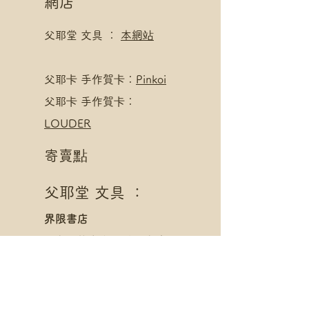
網店
父耶堂 文具 ：
本網站
​父耶卡 手作賀卡：
Pinkoi
父耶卡 手作賀卡：
LOUDER
寄賣點
父耶堂 文具 ：
界限書店
旺角亞皆老街16號旺角商
業大廈20樓A室
星期一至四 1pm - 8pm
星期五至日 1pm - 10pm