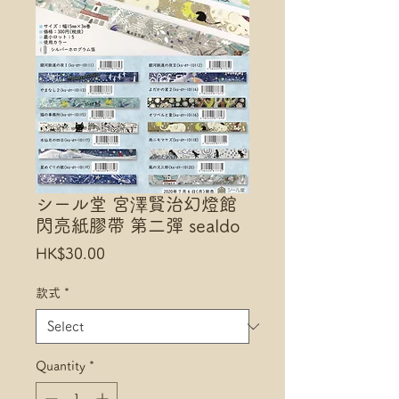
シール堂 宮澤賢治幻燈館
閃亮紙膠帶 第二彈 sealdo
Price
HK$30.00
款式
*
Quantity
*