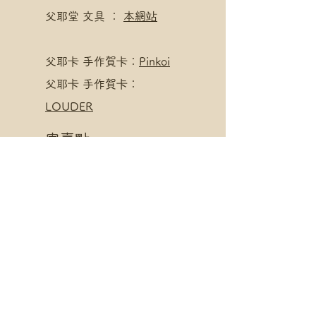
父耶堂 文具 ：
本網站
​父耶卡 手作賀卡：
Pinkoi
父耶卡 手作賀卡：
LOUDER
寄賣點
父耶堂 文具 ：
界限書店
旺角亞皆老街16號旺角商
業大廈20樓A室
星期一至四 1pm - 8pm
星期五至日 1pm - 10pm