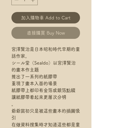
加入購物車 Add to Cart
直接購買 Buy Now
宮澤賢治是日本昭和時代早期的童
話作家。
シール堂（Sealdo）以宮澤賢治
的畫本作主題
推出了一系列的紙膠帶
重現了畫本入面的場景
紙膠帶上都印有金箔或銀箔點綴
讓紙膠帶看起來更層次分明
。
爺爺當初只是被這些畫本的插圖吸
引
在做資料搜集時才知道這些都是童