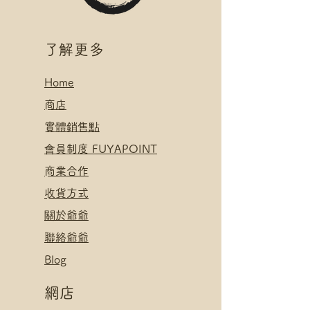
付款方式:
絡爺爺
如選擇 Payme/FPS/AlipayHK付
.
款: 請選【Manual Payment】
付款方式:
​了解更多
下單後把付款憑證發送給爺爺
如選擇 Payme/FPS/AlipayHK付
款: 請選【Manual Payment】
Home
下單後把付款憑證發送給爺爺
​
商店
​實體銷售點
​會員制度 FUYAPOINT
​
商業合作
​收貨方式
關於爺爺
聯絡爺爺
Blog
網店