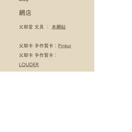
網店
父耶堂 文具 ：
本網站
​父耶卡 手作賀卡：
Pinkoi
父耶卡 手作賀卡：
LOUDER
寄賣點
父耶堂 文具 ：
界限書店
旺角亞皆老街16號旺角商
業大廈20樓A室