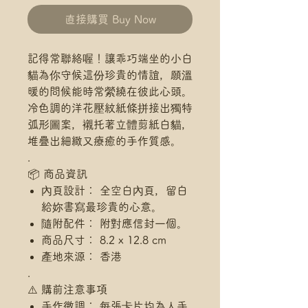
直接購買 Buy Now
記得常聯絡喔！讓乖巧端坐的小白
貓為你守候這份珍貴的情誼，願溫
暖的問候能時常縈繞在彼此心頭。
冷色調的洋花壓紋紙條拼接出獨特
弧形圖案，襯托著立體剪紙白貓，
堆疊出細緻又療癒的手作質感。
.
📦 商品資訊
內頁設計： 全空白內頁，留白
給妳書寫最珍貴的心意。
隨附配件： 附對應信封一個。
商品尺寸： 8.2 x 12.8 cm
產地來源： 香港
.
⚠️ 購前注意事項
手作微調： 每張卡片均為人手