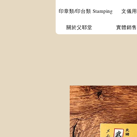
印章類/印台類 Stamping
文儀用品 
關於父耶堂
實體銷售