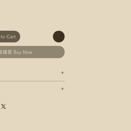
o Cart
購買 Buy Now
政 平郵 運費
郵政 易寄取 運費
及郵局/智郵站名稱(例:將軍澳
政 平郵 運費
郵政 易寄取 運費
店，請下單後聯絡爺爺
及郵局/智郵站名稱(例:將軍澳
速運 自取點/自提櫃 運費
點/自提櫃代號
店，請下單後聯絡爺爺