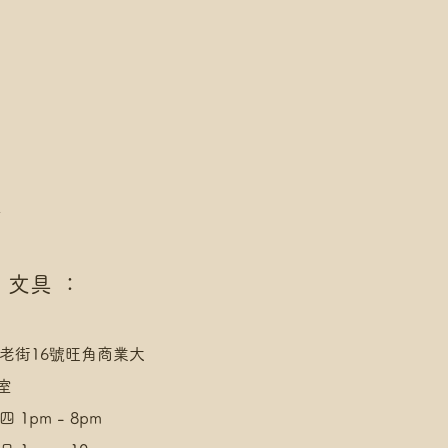
址，請下單後聯絡爺爺
速運 自取點/自提櫃 運費
點/自提櫃代號
址，請下單後聯絡爺爺
/AlipayHK付款: 請選【Manual
發送給爺爺
/AlipayHK付款: 請選【Manual
發送給爺爺
點
 文具 ：
老街16號旺角商業大
室
 1pm - 8pm