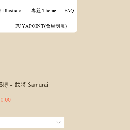
llustrator
專題 Theme
FAQ
FUYAPOINT(會員制度)
 - 武將 Samurai
ar
Sale
0.00
Price