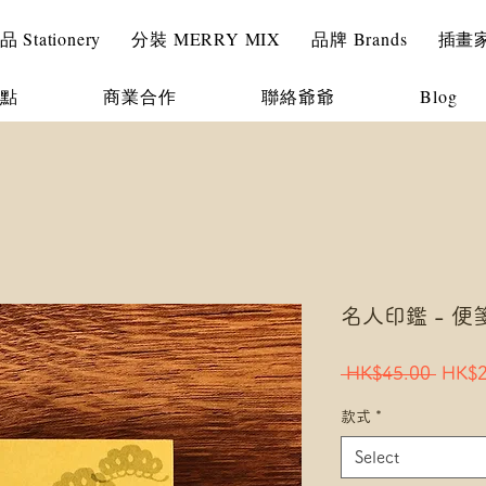
Stationery
分裝 MERRY MIX
品牌 Brands
插畫家 I
點
商業合作
聯絡爺爺
Blog
名人印鑑 - 便箋磚
Regul
 HK$45.00 
HK$2
Price
款式
*
Select