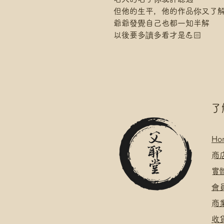
但他的生平，他的作品你又了
爺爺發覺自己也都一知半解
以後要多讀多看才是💪🏻
​
Ho
​
商
​
​會
​
​