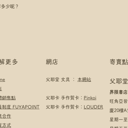
*可補差額直送地
滿$400 免 順豐
解多少呢？
.
*寄送地址請填自取
付款方式:
*可補差額直送地
如選擇 Payme/FPS
.
Payment】
付款方式:
下單後把付款憑證
如選擇 Payme/FPS
Payment】
下單後把付款憑證
了解更多
網店
寄賣
me
父耶堂 文具 ：
本網站
父耶堂
店
界限書店
實體銷售點
​父耶卡 手作賀卡：
Pinkoi
旺角亞皆
員制度 FUYAPOINT
父耶卡 手作賀卡：
LOUDER
廈20樓A
商業合作
星期一至四
收貨方式