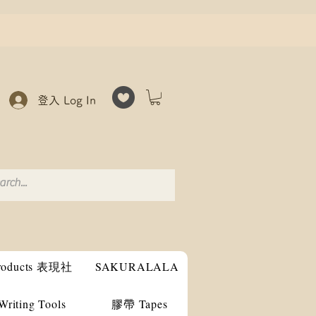
登入 Log In
products 表現社
SAKURALALA
ting Tools
膠帶 Tapes