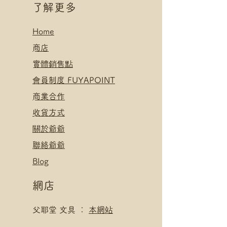
​了解更多
Home
​
商店
​實體銷售點
​會員制度 FUYAPOINT
​
商業合作
​收貨方式
關於爺爺
聯絡爺爺
Blog
網店
父耶堂 文具 ：
本網站