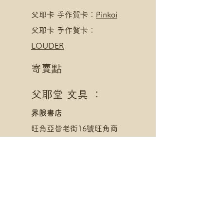
​父耶卡 手作賀卡：
Pinkoi
父耶卡 手作賀卡：
LOUDER
寄賣點
父耶堂 文具 ：
界限書店
旺角亞皆老街16號旺角商
業大廈20樓A室
星期一至四 1pm - 8pm
星期五至日 1pm - 10pm
父耶卡 手作賀卡：