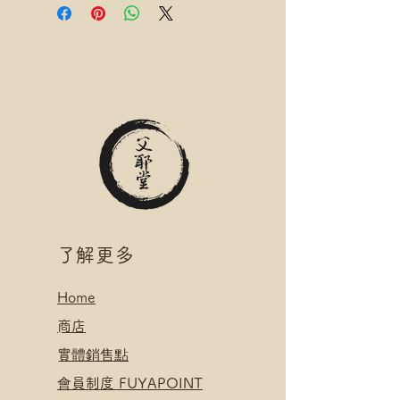
名稱(例:將軍澳 / 尚德郵政局)
滿$300 免 香港郵政 易寄取 運費
*可補差額送便利店，請下單後聯
*寄送地址請填分區及郵局/智郵站
絡爺爺
名稱(例:將軍澳 / 尚德郵政局)
滿$400 免 順豐速運 自取點/自提
*可補差額送便利店，請下單後聯
櫃 運費
絡爺爺
*寄送地址請填自取點/自提櫃代號
滿$400 免 順豐速運 自取點/自提
*可補差額直送地址，請下單後聯
櫃 運費
絡爺爺
*寄送地址請填自取點/自提櫃代號
.
*可補差額直送地址，請下單後聯
付款方式:
絡爺爺
如選擇 Payme/FPS/AlipayHK付
.
款: 請選【Manual Payment】
付款方式:
​了解更多
下單後把付款憑證發送給爺爺
如選擇 Payme/FPS/AlipayHK付
款: 請選【Manual Payment】
Home
下單後把付款憑證發送給爺爺
​
商店
​實體銷售點
​會員制度 FUYAPOINT