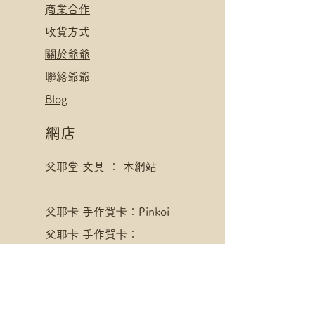
​
商業合作
​收貨方式
關於爺爺
聯絡爺爺
Blog
網店
父耶堂 文具 ：
本網站
​父耶卡 手作賀卡：
Pinkoi
父耶卡 手作賀卡：
LOUDER
寄賣點