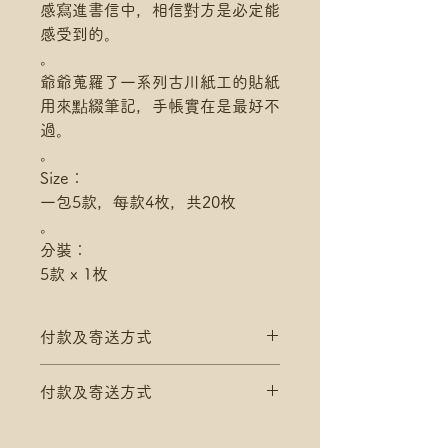
感寫進書信中，相信對方是必定能
感受到的。
。
爺爺蒐羅了一系列古川紙工的貼紙
用來點綴筆記，手帳實在是最好不
過。
。
Size：
一包5款，每款4枚，共20枚
。
分裝：
5款 x 1枚
付款及寄送方式
滿$200 免 香港郵政 平郵 運費
付款及寄送方式
滿$300 免 香港郵政 易寄取 運費
*寄送地址請填分區及郵局/智郵站
滿$200 免 香港郵政 平郵 運費