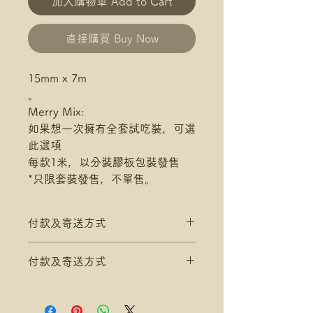
加入購物車 Add to Cart
直接購買 Buy Now
15mm x 7m
。
Merry Mix:
如果想一次擁有全套試吃裝，可選
此選項
每款1米，以分裝膠板包裝發售
*只限套裝發售，不單售。
付款及寄送方式
滿$200 免 香港郵政 平郵 運費
付款及寄送方式
滿$300 免 香港郵政 易寄取 運費
*寄送地址請填分區及郵局/智郵站
滿$200 免 香港郵政 平郵 運費
名稱(例:將軍澳 / 尚德郵政局)
滿$300 免 香港郵政 易寄取 運費