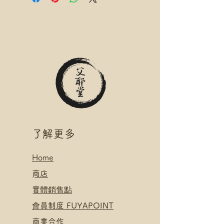
*可補差額送便利店，請下單後聯
*寄送地址請填分區及郵局/智郵站
絡爺爺
名稱(例:將軍澳 / 尚德郵政局)
滿$400 免 順豐速運 自取點/自提
*可補差額送便利店，請下單後聯
櫃 運費
絡爺爺
*寄送地址請填自取點/自提櫃代號
滿$400 免 順豐速運 自取點/自提
*可補差額直送地址，請下單後聯
櫃 運費
絡爺爺
*寄送地址請填自取點/自提櫃代號
.
*可補差額直送地址，請下單後聯
付款方式:
絡爺爺
如選擇 Payme/FPS/AlipayHK付
.
款: 請選【Manual Payment】
付款方式:
​了解更多
下單後把付款憑證發送給爺爺
如選擇 Payme/FPS/AlipayHK付
款: 請選【Manual Payment】
Home
下單後把付款憑證發送給爺爺
​
商店
​實體銷售點
​會員制度 FUYAPOINT
​
商業合作