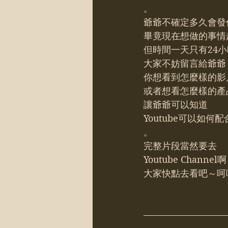
。
爺爺不確定多久會發
畢竟現在想做的事情
但時間一天只有24
大家不妨留言給爺爺
你想看到怎麼樣的影
或者想看怎麼樣的產
讓爺爺可以知道
Youtube可以如何
。
完整片段當然要去
Youtube Channel
大家快點去看吧～呵