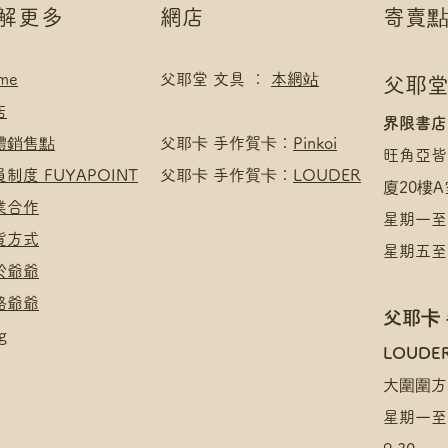
了解更多
網店
寄賣
me
父耶堂 文具 ：
本網站
父耶堂
店
界限書店
實體銷售點
​父耶卡 手作賀卡：
Pinkoi
旺角亞皆
員制度 FUYAPOINT
父耶卡 手作賀卡：
LOUDER
廈20樓A
商業合作
星期一至四
收貨方式
星期五至日
於爺爺
絡爺爺
父耶卡
g
​LOUDE
大圍圍方
星期一至