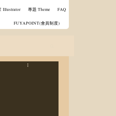
llustrator
專題 Theme
FAQ
FUYAPOINT(會員制度)