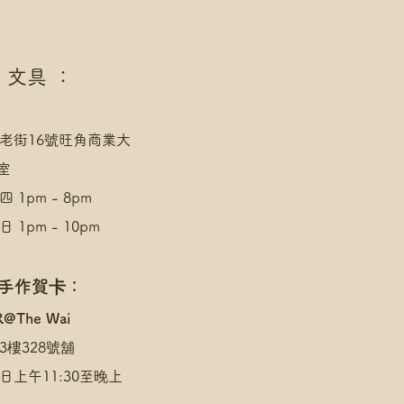
點
 文具 ：
老街16號旺角商業大
室
 1pm - 8pm
 1pm - 10pm
 手作賀卡：
R@The Wai
3樓328號舖
日上午11:30至晚上