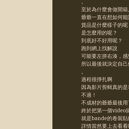
。
至於為什麼會做開箱
爺爺一直在想如何能
貨品是什麼樣子的呢
是怎麼用的呢？
到底好不好用呢？
跑到網上找解說
可能要左拼右湊，感
所以最後就決定自己
。
過程很掙扎啊
因為影片剪輯真的是
不過！
不成材的爺爺最後用
終於把第一個vide
就是bande的卷裝
詳情當然要上去看看