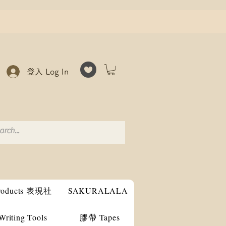
登入 Log In
products 表現社
SAKURALALA
ting Tools
膠帶 Tapes