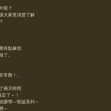
片呢？
讓大家更清楚了解
？
覺有點麻煩
做了。
非常難！。
了兩天時間
o搞定了～！
貼紙膠帶—聖誕系列～
啊～