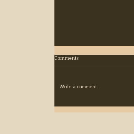
Comments
Write a comment...
【㊗️FUYAPOINT新會員系統
START！】