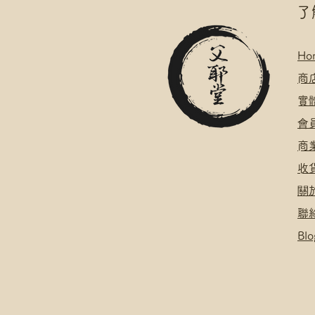
​
Ho
​
商
​
​會
​
​
關
聯
Blo