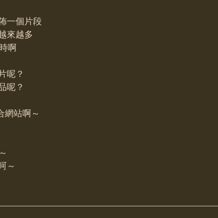
佈一個片段
越來越多
小時啊
片呢？
品呢？
配合網站啊～
啊～
呵～