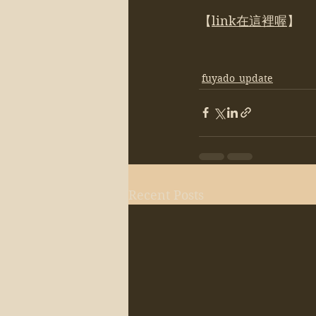
【
link在這裡喔
】
fuyado_update
Recent Posts