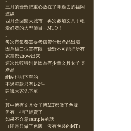
三月的爺爺把重心放在了剛過去的福岡
連線
四月會回歸大城市，再次參加文具手帳
愛好者的大型節目---MTO！
。
每次市集都需要考慮帶什麼產品出場
因為檔口位置有限，爺爺不可能把所有
家當都show出來
這次比較特別是因為有少量文具女子博
產品
網站也能下單的
不過每款只有1-2件
建議大家先下單
。
其中所有文具女子博MT都做了色版
但有一些已經賣了
如果不介意sample的話
（即是只做了色版，沒有包裝的MT）