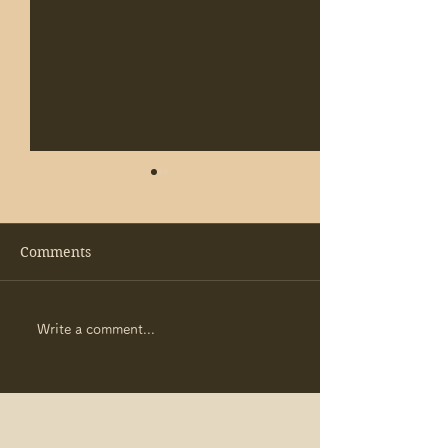
Comments
【手帳erの新年度！2026
學海無涯 普渡眾
Write a comment...
手帳及日曆季開催！】
佛祖帶你Back T
School！