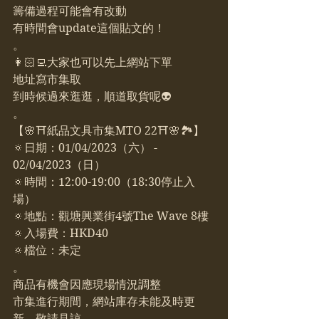
籌備過程可能會有改動
有時間會update這個貼文的！
。
👩🏻‍💻大家也可以先上網站下單
地址寫市集取
到時候過來逛逛，順道取貨呢👽
。
【🌸⛩紙品文具市集MTO 22⛩🌸🏞】
🔅日期：01/04/2023（六） - 
02/04/2023（日）
🔅時間：12:00-19:00（18:30停止入
場）
🔅地點：觀塘興業街4號The Wave 8樓
🔅入場費：HKD40
🔅檔位：未定
。
商品有機會因應現場情況調整
市集進行期間，網站庫存未能及時更
新，敬請見諒。