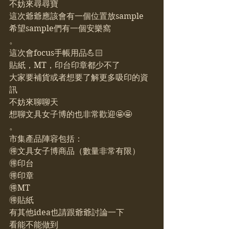
不妨來尋尋寶
這次爺爺應該會有一個位置放sample
希望sample們有一個安樂窩
。
這次會focus手帳用品💪🏻
貼紙，MT，印台印章都少不了
大家要補貨或者想要了解更多吸印的資
訊
不妨來聊聊天
想聊文具女子博的也非常歡迎🤩🤩
。
市集產品陣容包括：
🉐文具女子博商品（數量非常有限）
🉐印台
🉐印章
🉐MT
🉐貼紙
有其他idea也請跟爺爺討論一下
看能不能做到