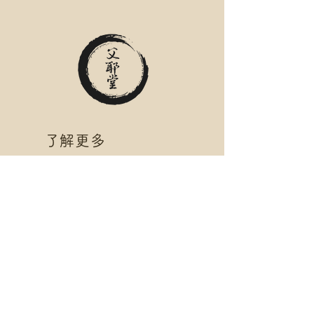
​了解更多
Home
​
商店
​實體銷售點
​會員制度 FUYAPOINT
​
商業合作
​收貨方式
關於爺爺