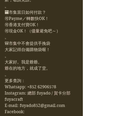
。
🏧市集當日如何付款？
🉑Payme／轉數快OK！
🉑香港支付寶OK！
🉑現金OK！（儘量避免吧～）
。
🎒市集中不會提供手挽袋
大家記得自備購物袋喔！
。
大家好。我是爺爺。
爺在的地方，就成了堂。
。
更多查詢：
Whatsapp: +852 62906578 
Instagram: 總部 fuyado / 賀卡分部 
fuyacraft
E-mail: fuyado852@gmail.com
Facebook: 