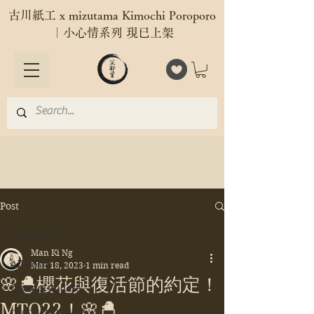
古川紙工 x mizutama Kimochi Poroporo
｜小心情系列 現已上架
Post
All Posts
Man Ki Ng
All Posts
Mar 18, 2023
1 min read
🌸🐣櫻花與復活節的約定！
fuyado_update
MTO22！🌸🐣
product_update