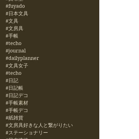
#fuyado
#日本文具
#文具
#文房具
#手帳
#techo
#journal
#dailyplanner
#文具女子
#techo
#日記
#日記帳
#日記デコ
#手帳素材
#手帳デコ
#紙雑貨
#文房具好きな人と繋がりたい
#ステーショナリー