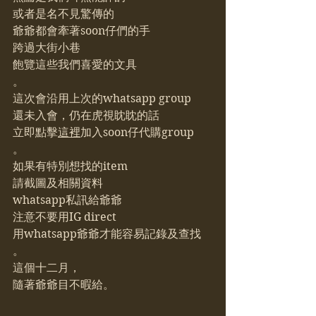
或者是名不見驚傳的
爺爺都會牽著soon仔們的手
跨過大街小巷
飽覽這些我們喜愛的文具
。
這次會沿用上次的whatsapp group
還未入會，仍在虎視眈眈的話
立即點擊
這裡
加入soon仔代購group
。
如果有特別想找的item
請截圖及相關資料
whatsapp私訊給爺爺
注意不要用IG direct
用whatsapp爺爺才能容易記錄及查找
。
這個十二月，
隨著爺爺目不暇給。