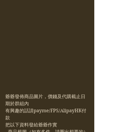
爺爺發佈商品圖片，價錢及代購截止日
期於群組內
有興趣的話請payme/FPS/AlipayHK付
款
把以下資料發給爺爺作實
- 商品截圖（如有多件，請圈出想要的）