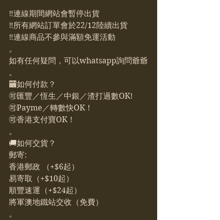
‼️連線期間網站會暫停出貨
‼️所有網站訂單會於22/12陸續出貨
‼️連線商品不參與滿額免運活動
。
如有任何疑問，可以whatsapp詢問爺爺
。
🏧如何付款？
🉑匯豐／恆生／中銀／渣打過數OK!
🉑Payme／轉數快OK！
🉑香港支付寶OK！
。
🚚如何交貨？
郵寄: 
香港郵政 （+$6起）
易寄取（+$10起）
順豐速運（+$24起）
將軍澳地鐵站交收（免費）
。