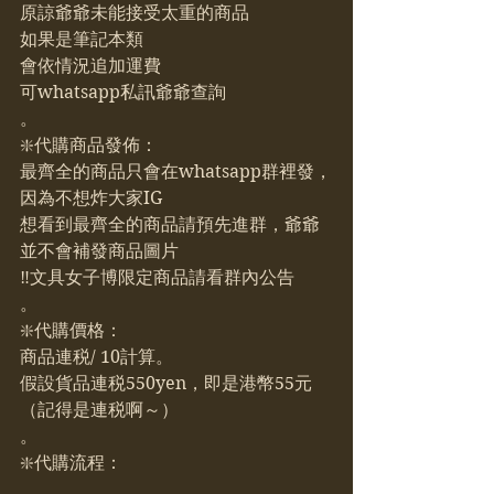
原諒爺爺未能接受太重的商品
如果是筆記本類
會依情況追加運費
可whatsapp私訊爺爺查詢
。
❇️代購商品發佈：
最齊全的商品只會在whatsapp群裡發，
因為不想炸大家IG
想看到最齊全的商品請預先進群，爺爺
並不會補發商品圖片
‼️文具女子博限定商品請看群內公告
。
❇️代購價格：
商品連税/ 10計算。
假設貨品連税550yen，即是港幣55元
（記得是連税啊～）
。
❇️代購流程：