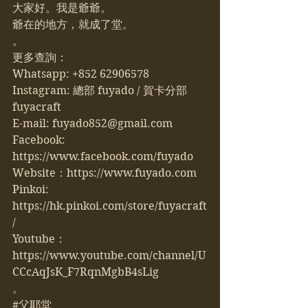
大家好。我是爺爺。
爺在的地方，就成了堂。
。
更多查詢：
Whatsapp: +852 62906578 
Instagram: 總部 fuyado / 賀卡分部 
fuyacraft
E-mail: 
fuyado852@gmail.com
Facebook: 
https://www.facebook.com/fuyado
Website：
https://www.fuyado.com
Pinkoi: 
https://hk.pinkoi.com/store/fuyacraft
/
Youtube：
https://www.youtube.com/channel/U
CCcAqJsK_F7RqnMgbB4sLig
。
#父耶堂