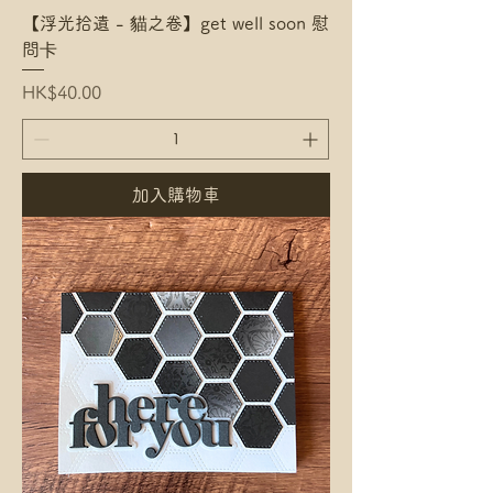
【浮光拾遺 - 貓之卷】get well soon 慰
問卡
Price
HK$40.00
加入購物車