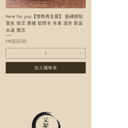
here for you【惜物再生篇】 瓷磚拼貼
黑色 悼念 喪禮 慰問卡 帛事 過世 節哀
永遠 懷念
Price
HK$50.00
加入購物車