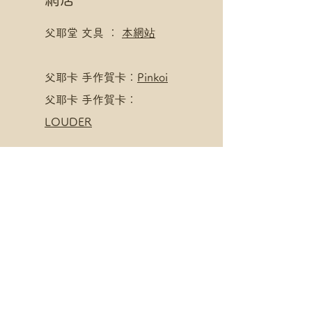
父耶堂 文具 ：
本網站
​父耶卡 手作賀卡：
Pinkoi
父耶卡 手作賀卡：
LOUDER
寄賣點
父耶堂 文具 ：
界限書店
旺角亞皆老街16號旺角商
業大廈20樓A室
星期一至四 1pm - 8pm
星期五至日 1pm - 10pm