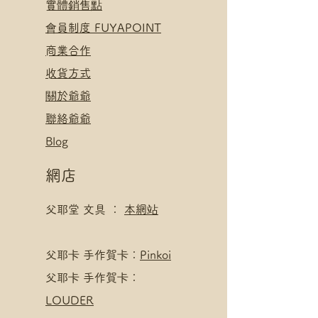
​實體銷售點
​會員制度 FUYAPOINT
​
商業合作
​收貨方式
關於爺爺
聯絡爺爺
Blog
網店
父耶堂 文具 ：
本網站
​父耶卡 手作賀卡：
Pinkoi
父耶卡 手作賀卡：
LOUDER