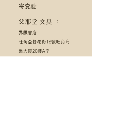
寄賣點
父耶堂 文具 ：
界限書店
旺角亞皆老街16號旺角商
業大廈20樓A室
星期一至四 1pm - 8pm
星期五至日 1pm - 10pm
父耶卡 手作賀卡：
​LOUDER@The Wai
大圍圍方3樓328號舖
星期一至日上午11:30至晚
上9:30