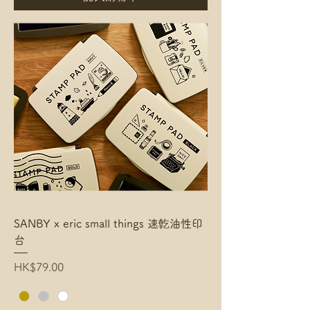
SANBY x eric small things 速亁油性印
台
Price
HK$79.00