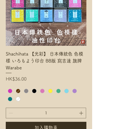
Shachihata 【光彩】 日本傳統色 色模
樣 いろもよう印台 BB版 寫吉達 旗牌
Warabe
Price
HK$36.00
加入購物車