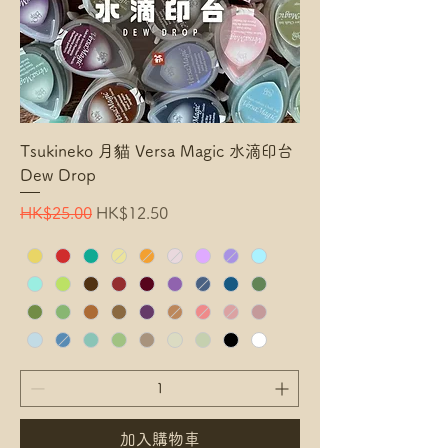
Tsukineko 月貓 Versa Magic 水滴印台
Dew Drop
Regular Price
Sale Price
HK$25.00
HK$12.50
加入購物車