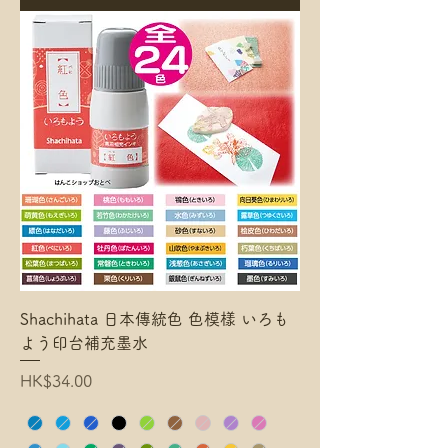
Shachihata 日本傳統色 色模樣 いろも
よう印台補充墨水
Price
HK$34.00