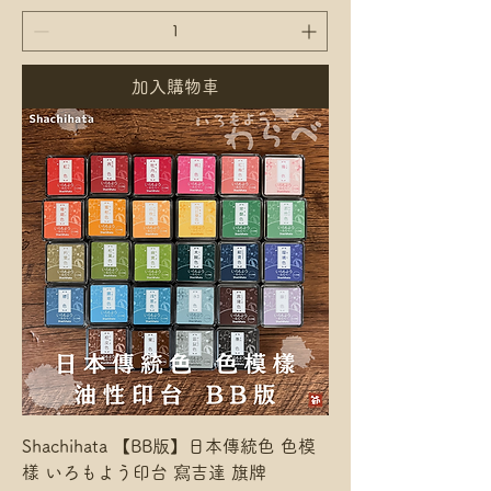
加入購物車
Shachihata 【BB版】日本傳統色 色模
樣 いろもよう印台 寫吉達 旗牌