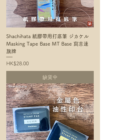
Shachihata 紙膠帶用打底筆 ジカケル
Masking Tape Base MT Base 寫吉達
旗牌
Price
HK$28.00
缺貨中