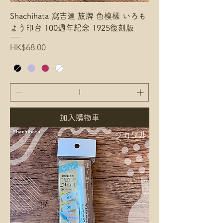
Shachihata 寫吉達 旗牌 色模樣 いろも
よう印台 100週年紀念 1925復刻版
Price
HK$68.00
加入購物車