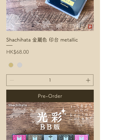
Shachihata 金屬色 印台 metallic
Price
HK$68.00
Pre-Order