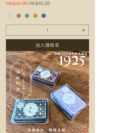
Regular Price
Sale Price
HK$65.00
HK$40.00
加入購物車