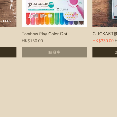
Tombow Play Color Dot
CLICKAR
Price
Regular Pric
S
HK$150.00
HK$330.00
H
缺貨中