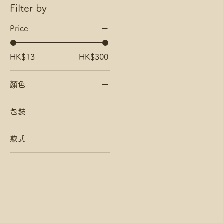
Filter by
Price
HK$13
HK$300
顏色
包裝
有密實袋
款式
沒有密實袋
兩款共48色
原版36色
粉色系12色