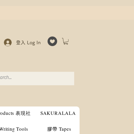
登入 Log In
products 表現社
SAKURALALA
ting Tools
膠帶 Tapes