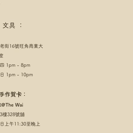
點
 文具 ：
老街16號旺角商業大
室
 1pm - 8pm
 1pm - 10pm
 手作賀卡：
R@The Wai
3樓328號舖
日上午11:30至晚上