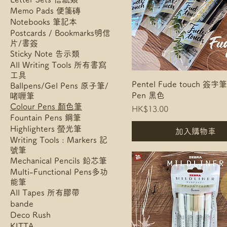
Memo Pads 便箋磚
Notebooks 筆記本
Postcards / Bookmarks明信
片/書簽
Sticky Note 告示類
All Writing Tools 所有書寫
工具
Pentel Fude touch 簽字筆
Ballpens/Gel Pens 原子筆/
Pen 黑色
啫喱筆
Colour Pens 顏色筆
Price
HK$13.00
Fountain Pens 鋼筆
Highlighters 螢光筆
加入購物車
Writing Tools : Markers 記
號筆
Mechanical Pencils 鉛芯筆
Multi-Functional Pens多功
能筆
All Tapes 所有膠帶
bande
Deco Rush
KITTA