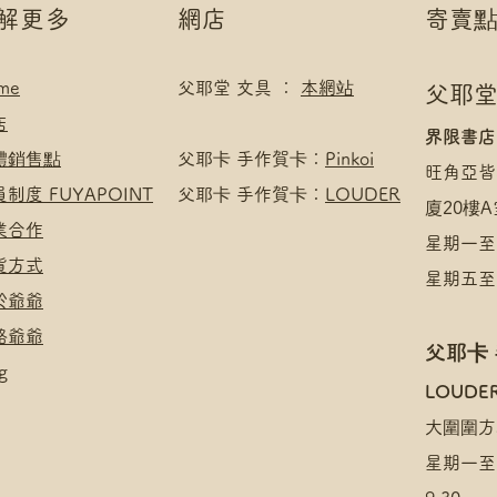
了解更多
網店
寄賣
me
父耶堂 文具 ：
本網站
父耶堂
店
界限書店
實體銷售點
​父耶卡 手作賀卡：
Pinkoi
旺角亞皆
員制度 FUYAPOINT
父耶卡 手作賀卡：
LOUDER
廈20樓A
商業合作
星期一至四
收貨方式
星期五至日
於爺爺
絡爺爺
父耶卡
g
​LOUDE
大圍圍方
星期一至