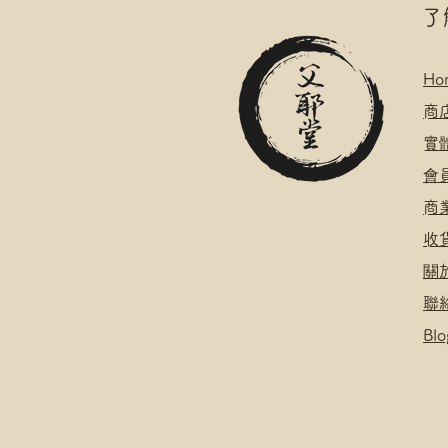
​
Ho
​
商
​
​會
​
​
關
聯
Blo