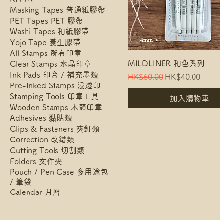
Masking Tapes 普通紙膠帶
PET Tapes PET 膠帶
Washi Tapes 和紙膠帶
Yojo Tape 養生膠帶
All Stamps 所有印章
MILDLINER 和色系列
Clear Stamps 水晶印章
Ink Pads 印台 / 補充墨類
Regular Price
Sale Price
HK$60.00
HK$40.00
Pre-Inked Stamps 浸透印
Stamping Tools 印章工具
加入購物車
Wooden Stamps 木頭印章
Adhesives 黏貼類
Clips & Fasteners 夾釘類
Correction 改錯類
Cutting Tools 切割類
Folders 文件夾
Pouch / Pen Case 多用途包
/ 筆袋
Calendar 月曆